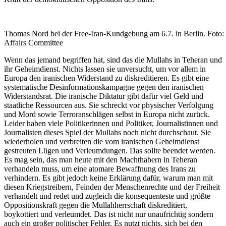
Thomas Nord bei der Free-Iran-Kundgebung am 6.7. in Berlin. Foto: N
Affairs Committee
Wenn das jemand begriffen hat, sind das die Mullahs in Teheran und
ihr Geheimdienst. Nichts lassen sie unversucht, um vor allem in
Europa den iranischen Widerstand zu diskreditieren. Es gibt eine
systematische Desinformationskampagne gegen den iranischen
Widerstandsrat. Die iranische Diktatur gibt dafür viel Geld und
staatliche Ressourcen aus. Sie schreckt vor physischer Verfolgung
und Mord sowie Terroranschlägen selbst in Europa nicht zurück.
Leider haben viele Politikerinnen und Politiker, Journalistinnen und
Journalisten dieses Spiel der Mullahs noch nicht durchschaut. Sie
wiederholen und verbreiten die vom iranischen Geheimdienst
gestreuten Lügen und Verleumdungen. Das sollte beendet werden.
Es mag sein, das man heute mit den Machthabern in Teheran
verhandeln muss, um eine atomare Bewaffnung des Irans zu
verhindern. Es gibt jedoch keine Erklärung dafür, warum man mit
diesen Kriegstreibern, Feinden der Menschenrechte und der Freiheit
verhandelt und redet und zugleich die konsequenteste und größte
Oppositionskraft gegen die Mullahherrschaft diskreditiert,
boykottiert und verleumdet. Das ist nicht nur unaufrichtig sondern
auch ein großer politischer Fehler. Es nutzt nichts, sich bei den