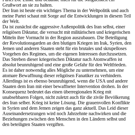
Grußwort an sie zu halten.
Der Iran ist heute ein wichtiges Thema in der Weltpolitik und auch
meine Partei schaut mit Sorge auf die Entwicklungen in diesem Teil
der Welt.
Da ist zunächst die aggressive Außenpolitik des Iran selbst, einer
religiösen Diktatur, die versucht mit militärischen und kriegerischen
Mitteln ihre Vormacht in der Region auszubauen. Die Beteiligung
der Revolutionsgarden an den blutigen Kriegen im Irak, Syrien, den
Jemen und anderen Staaten steht für ein brutales und skrupelloses
Vorgehen des Regimes, um die eigenen Interessen durchzusetzen.
Das Streben dieser kriegerischen Diktatur nach Atomwaffen ist
absolut beunruhigend und eine große Gefahr für den Weltfrieden.
Es ist daher notwendig alles Mögliche zu unternehmen, um eine
atomare Bewaffnung dieser religiösen Fanatiker zu verhindern.
Allerdings ist es ebenso beunruhigend, wenn die USA und andere
Staaten dem Iran mit einer bewaffneter Intervention drohen. In der
Konsequenz bedeutet das einen überregionalen Krieg mit
unabsehbaren Folgen, nicht zuletzt auch für die zivile Bevölkerung
des Iran selber. Krieg ist keine Lösung. Die grauenvollen Konflikte
in Syrien und dem Jemen zeigen das ganz aktuell. Das Leid dieser
Auseinandersetzungen wird noch Jahrzehnte nachwirken und die
Beziehungen zwischen den Menschen in den Ländern selbst und
den beteiligten Staaten vergiften.