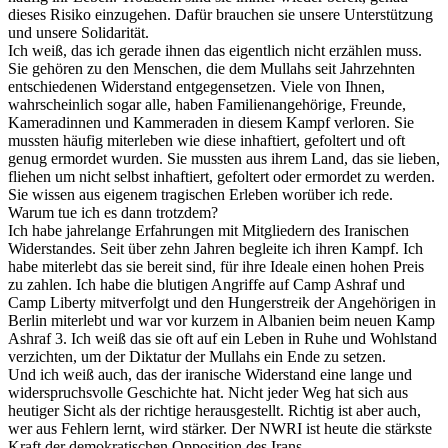
dieses Risiko einzugehen. Dafür brauchen sie unsere Unterstützung
und unsere Solidarität.
Ich weiß, das ich gerade ihnen das eigentlich nicht erzählen muss.
Sie gehören zu den Menschen, die dem Mullahs seit Jahrzehnten
entschiedenen Widerstand entgegensetzen. Viele von Ihnen,
wahrscheinlich sogar alle, haben Familienangehörige, Freunde,
Kameradinnen und Kammeraden in diesem Kampf verloren. Sie
mussten häufig miterleben wie diese inhaftiert, gefoltert und oft
genug ermordet wurden. Sie mussten aus ihrem Land, das sie lieben,
fliehen um nicht selbst inhaftiert, gefoltert oder ermordet zu werden.
Sie wissen aus eigenem tragischen Erleben worüber ich rede.
Warum tue ich es dann trotzdem?
Ich habe jahrelange Erfahrungen mit Mitgliedern des Iranischen
Widerstandes. Seit über zehn Jahren begleite ich ihren Kampf. Ich
habe miterlebt das sie bereit sind, für ihre Ideale einen hohen Preis
zu zahlen. Ich habe die blutigen Angriffe auf Camp Ashraf und
Camp Liberty mitverfolgt und den Hungerstreik der Angehörigen in
Berlin miterlebt und war vor kurzem in Albanien beim neuen Kamp
Ashraf 3. Ich weiß das sie oft auf ein Leben in Ruhe und Wohlstand
verzichten, um der Diktatur der Mullahs ein Ende zu setzen.
Und ich weiß auch, das der iranische Widerstand eine lange und
widerspruchsvolle Geschichte hat. Nicht jeder Weg hat sich aus
heutiger Sicht als der richtige herausgestellt. Richtig ist aber auch,
wer aus Fehlern lernt, wird stärker. Der NWRI ist heute die stärkste
Kraft der demokratischen Opposition des Irans.