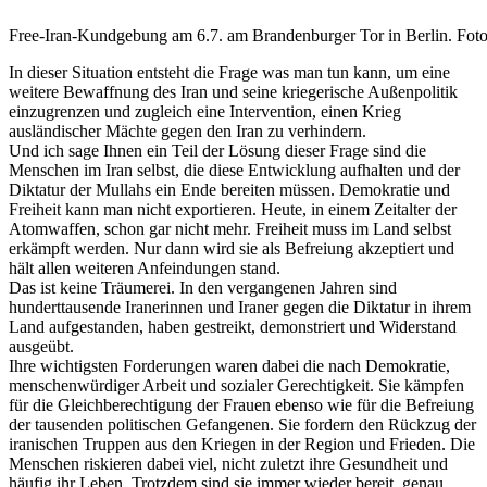
Free-Iran-Kundgebung am 6.7. am Brandenburger Tor in Berlin. Foto:
In dieser Situation entsteht die Frage was man tun kann, um eine
weitere Bewaffnung des Iran und seine kriegerische Außenpolitik
einzugrenzen und zugleich eine Intervention, einen Krieg
ausländischer Mächte gegen den Iran zu verhindern.
Und ich sage Ihnen ein Teil der Lösung dieser Frage sind die
Menschen im Iran selbst, die diese Entwicklung aufhalten und der
Diktatur der Mullahs ein Ende bereiten müssen. Demokratie und
Freiheit kann man nicht exportieren. Heute, in einem Zeitalter der
Atomwaffen, schon gar nicht mehr. Freiheit muss im Land selbst
erkämpft werden. Nur dann wird sie als Befreiung akzeptiert und
hält allen weiteren Anfeindungen stand.
Das ist keine Träumerei. In den vergangenen Jahren sind
hunderttausende Iranerinnen und Iraner gegen die Diktatur in ihrem
Land aufgestanden, haben gestreikt, demonstriert und Widerstand
ausgeübt.
Ihre wichtigsten Forderungen waren dabei die nach Demokratie,
menschenwürdiger Arbeit und sozialer Gerechtigkeit. Sie kämpfen
für die Gleichberechtigung der Frauen ebenso wie für die Befreiung
der tausenden politischen Gefangenen. Sie fordern den Rückzug der
iranischen Truppen aus den Kriegen in der Region und Frieden. Die
Menschen riskieren dabei viel, nicht zuletzt ihre Gesundheit und
häufig ihr Leben. Trotzdem sind sie immer wieder bereit, genau