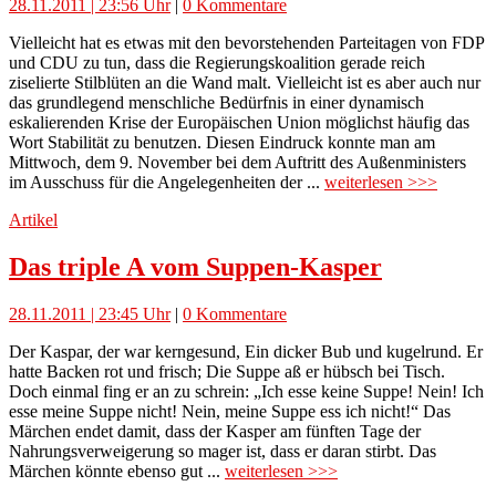
28.11.2011 | 23:56 Uhr
|
0 Kommentare
Vielleicht hat es etwas mit den bevorstehenden Parteitagen von FDP
und CDU zu tun, dass die Regierungskoalition gerade reich
ziselierte Stilblüten an die Wand malt. Vielleicht ist es aber auch nur
das grundlegend menschliche Bedürfnis in einer dynamisch
eskalierenden Krise der Europäischen Union möglichst häufig das
Wort Stabilität zu benutzen. Diesen Eindruck konnte man am
Mittwoch, dem 9. November bei dem Auftritt des Außenministers
im Ausschuss für die Angelegenheiten der ...
weiterlesen >>>
Artikel
Das triple A vom Suppen-Kasper
28.11.2011 | 23:45 Uhr
|
0 Kommentare
Der Kaspar, der war kerngesund, Ein dicker Bub und kugelrund. Er
hatte Backen rot und frisch; Die Suppe aß er hübsch bei Tisch.
Doch einmal fing er an zu schrein: „Ich esse keine Suppe! Nein! Ich
esse meine Suppe nicht! Nein, meine Suppe ess ich nicht!“ Das
Märchen endet damit, dass der Kasper am fünften Tage der
Nahrungsverweigerung so mager ist, dass er daran stirbt. Das
Märchen könnte ebenso gut ...
weiterlesen >>>