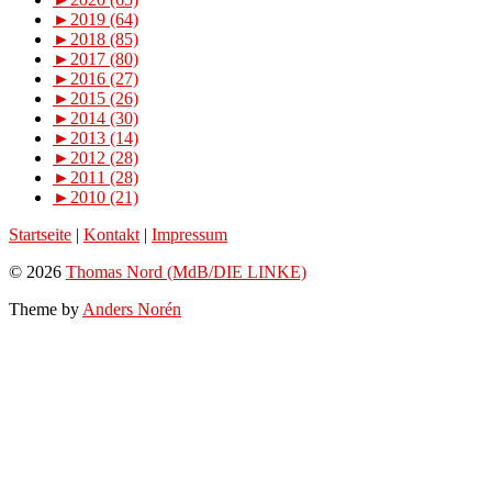
►
2019 (64)
►
2018 (85)
►
2017 (80)
►
2016 (27)
►
2015 (26)
►
2014 (30)
►
2013 (14)
►
2012 (28)
►
2011 (28)
►
2010 (21)
Startseite
|
Kontakt
|
Impressum
© 2026
Thomas Nord (MdB/DIE LINKE)
Theme by
Anders Norén
Scroll
Up