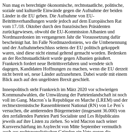
Nun mag es berechtigte ökonomische, rechtsstaatliche, politische,
soziale und kulturelle Einwände gegen die Aufnahme der beiden
Länder in die EU geben. Die Aufnahme von EU-
Beitrittsverhandlungen wurde jedoch auf dem Europäischen Rat
vom 17./18. Oktober durch den französischen Präsidenten
zurückgewiesen, obwohl die EU-Kommission Albanien und
Nordmazedonien im vergangenen Jahr die Voraussetzung dafür
bescheinigt hat. Im Falle Nordmazedoniens, wo die Umbenennung
und der Aufnahmebeschluss seitens der EU politisch gekoppelt
waren, sind diese nicht einmal geltend gemacht worden. Bedenken
an der Rechtsstaatlichkeit wurde gegen Albanien geäußert.
Frankreich fordert neue Beitrittsverfahren und wendete sich
dagegen, Kandidaten Hoffnungen zu machen, wenn die EU derzeit
nicht bereit sei, neue Länder aufzunehmen. Dabei wurde mit einem
Blick auch auf den ungelösten Brexit geschielt.
Innenpolitisch steht Frankreich im März 2020 vor schwierigen
Kommunalwahlen, die Umwälzung der Parteienlandschaft ist noch
voll im Gang. Macron´s la Republique en Marche (LREM) und der
rechtsextremistische Rassemblement National (RN) von Le Pen´s
versuchen, die amtierenden Bürgermeister (insgesamt 36.000) von
den zerfallenden Parteien Parti Socialiste und Les Républicains
jeweils auf ihre Listen zu ziehen. So wird Macron nach seiner
Kursverschärfung im Asylrecht von Mitte September vermutlich
auch aus rechtspopulistischen Gründen ein Veto gegen die