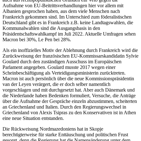
Aufnahme von EU-Beitrittsverhandlungen hier vor allem mit
Albanien gesprochen haben, aus dem viele Menschen nach
Frankreich gekommen sind. Im Unterschied zum föderalistischen
Deutschland gibt es in Frankreich z.B. keine Landtagswahlen, die
Kommunalwahlen sind die Ausgangsbasis in den
Präsidentschaftswahlkampf im Juli 2022. Aktuelle Umfragen sehen
Macron bei 30%, Le Pen bei 28%.
Als ein inoffizielles Motiv der Ablehnung durch Frankreich wird die
Zurückweisung der französischen EU-Kommissarskandidatin Sylvie
Goulard durch den zuständigen Ausschuss im Europäischen
Parlament angegeben. Goulard musste 2017 wegen einer
Scheinbeschäftigung als Verteidigungsministerin zurücktreten.
Macron ist auch persönlich über die neue Kommissionspräsidentin
van der Leyen verärgert, die er doch selber namentlich
vorgeschlagen und mit durchgesetzt hat. Aber auch Dänemark und
die Niederlande haben Bedenken formuliert, Versuche, die Anträge
über die Aufnahme der Gespräche einzeln abzustimmen, scheiterten
an Griechenland und Italien. Durch den Regierungswechsel in
Griechenland von Alexis Tsipras zu den Konservativen ist in Athen
eine neue Situation entstanden.
Die Rückweisung Nordmazedoniens hat in Skopje
berechtigterweise für starke Enttäuschung und politischen Frust
gesorgt, denn die Regierung hat die Namensänderung unter dem