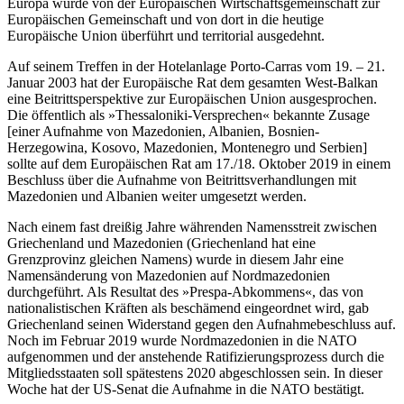
Europa wurde von der Europäischen Wirtschaftsgemeinschaft zur
Europäischen Gemeinschaft und von dort in die heutige
Europäische Union überführt und territorial ausgedehnt.
Auf seinem Treffen in der Hotelanlage Porto-Carras vom 19. – 21.
Januar 2003 hat der Europäische Rat dem gesamten West-Balkan
eine Beitrittsperspektive zur Europäischen Union ausgesprochen.
Die öffentlich als »Thessaloniki-Versprechen« bekannte Zusage
[einer Aufnahme von Mazedonien, Albanien, Bosnien-
Herzegowina, Kosovo, Mazedonien, Montenegro und Serbien]
sollte auf dem Europäischen Rat am 17./18. Oktober 2019 in einem
Beschluss über die Aufnahme von Beitrittsverhandlungen mit
Mazedonien und Albanien weiter umgesetzt werden.
Nach einem fast dreißig Jahre währenden Namensstreit zwischen
Griechenland und Mazedonien (Griechenland hat eine
Grenzprovinz gleichen Namens) wurde in diesem Jahr eine
Namensänderung von Mazedonien auf Nordmazedonien
durchgeführt. Als Resultat des »Prespa-Abkommens«, das von
nationalistischen Kräften als beschämend eingeordnet wird, gab
Griechenland seinen Widerstand gegen den Aufnahmebeschluss auf.
Noch im Februar 2019 wurde Nordmazedonien in die NATO
aufgenommen und der anstehende Ratifizierungsprozess durch die
Mitgliedsstaaten soll spätestens 2020 abgeschlossen sein. In dieser
Woche hat der US-Senat die Aufnahme in die NATO bestätigt.