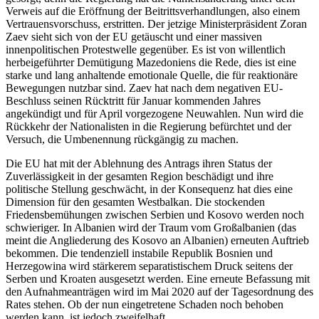
Verweis auf die Eröffnung der Beitrittsverhandlungen, also einem
Vertrauensvorschuss, erstritten. Der jetzige Ministerpräsident Zoran
Zaev sieht sich von der EU getäuscht und einer massiven
innenpolitischen Protestwelle gegenüber. Es ist von willentlich
herbeigeführter Demütigung Mazedoniens die Rede, dies ist eine
starke und lang anhaltende emotionale Quelle, die für reaktionäre
Bewegungen nutzbar sind. Zaev hat nach dem negativen EU-
Beschluss seinen Rücktritt für Januar kommenden Jahres
angekündigt und für April vorgezogene Neuwahlen. Nun wird die
Rückkehr der Nationalisten in die Regierung befürchtet und der
Versuch, die Umbenennung rückgängig zu machen.
Die EU hat mit der Ablehnung des Antrags ihren Status der
Zuverlässigkeit in der gesamten Region beschädigt und ihre
politische Stellung geschwächt, in der Konsequenz hat dies eine
Dimension für den gesamten Westbalkan. Die stockenden
Friedensbemühungen zwischen Serbien und Kosovo werden noch
schwieriger. In Albanien wird der Traum vom Großalbanien (das
meint die Angliederung des Kosovo an Albanien) erneuten Auftrieb
bekommen. Die tendenziell instabile Republik Bosnien und
Herzegowina wird stärkerem separatistischem Druck seitens der
Serben und Kroaten ausgesetzt werden. Eine erneute Befassung mit
den Aufnahmeanträgen wird im Mai 2020 auf der Tagesordnung des
Rates stehen. Ob der nun eingetretene Schaden noch behoben
werden kann, ist jedoch zweifelhaft.