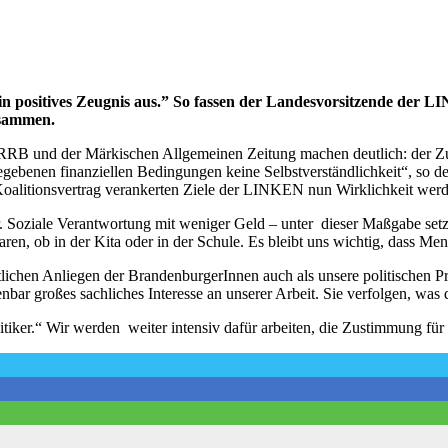
in positives Zeugnis aus.” So fassen der Landesvorsitzende der
usammen.
s RRB und der Märkischen Allgemeinen Zeitung machen deutlich: der Z
gegebenen finanziellen Bedingungen keine Selbstverständlichkeit“, so 
oalitionsvertrag verankerten Ziele der LINKEN nun Wirklichkeit werd
er. Soziale Verantwortung mit weniger Geld – unter dieser Maßgabe se
en, ob in der Kita oder in der Schule. Es bleibt uns wichtig, dass Me
ichen Anliegen der BrandenburgerInnen auch als unsere politischen Prio
nbar großes sachliches Interesse an unserer Arbeit. Sie verfolgen, was
er.“ Wir werden weiter intensiv dafür arbeiten, die Zustimmung für di