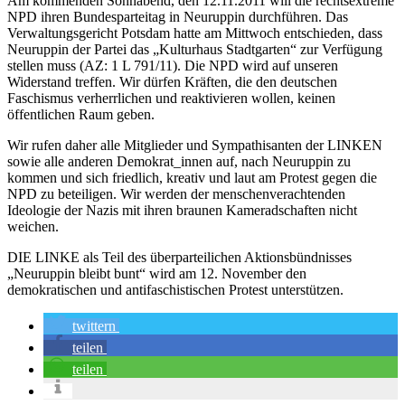
Am kommenden Sonnabend, den 12.11.2011 will die rechtsextreme
NPD ihren Bundesparteitag in Neuruppin durchführen. Das
Verwaltungsgericht Potsdam hatte am Mittwoch entschieden, dass
Neuruppin der Partei das „Kulturhaus Stadtgarten“ zur Verfügung
stellen muss (AZ: 1 L 791/11). Die NPD wird auf unseren
Widerstand treffen. Wir dürfen Kräften, die den deutschen
Faschismus verherrlichen und reaktivieren wollen, keinen
öffentlichen Raum geben.
Wir rufen daher alle Mitglieder und Sympathisanten der LINKEN
sowie alle anderen Demokrat_innen auf, nach Neuruppin zu
kommen und sich friedlich, kreativ und laut am Protest gegen die
NPD zu beteiligen. Wir werden der menschenverachtenden
Ideologie der Nazis mit ihren braunen Kameradschaften nicht
weichen.
DIE LINKE als Teil des überparteilichen Aktionsbündnisses
„Neuruppin bleibt bunt“ wird am 12. November den
demokratischen und antifaschistischen Protest unterstützen.
twittern
teilen
teilen