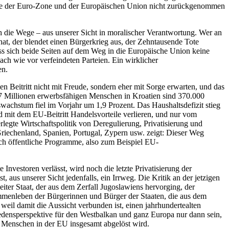
rise der Euro-Zone und der Europäischen Union nicht zurückgenommen
ch die Wege – aus unserer Sicht in moralischer Verantwortung. Wer an
hat, der blendet einen Bürgerkrieg aus, der Zehntausende Tote
s sich beide Seiten auf dem Weg in die Europäische Union keine
ach wie vor verfeindeten Parteien. Ein wirklicher
en.
n Beitritt nicht mit Freude, sondern eher mit Sorge erwarten, und das
1,7 Millionen erwerbsfähigen Menschen in Kroatien sind 370.000
swachstum fiel im Vorjahr um 1,9 Prozent. Das Haushaltsdefizit stieg
rd mit dem EU-Beitritt Handelsvorteile verlieren, und nur vom
rlegte Wirtschaftspolitik von Deregulierung, Privatisierung und
Griechenland, Spanien, Portugal, Zypern usw. zeigt: Dieser Weg
ch öffentliche Programme, also zum Beispiel EU-
Investoren verlässt, wird noch die letzte Privatisierung der
us unserer Sicht jedenfalls, ein Irrweg. Die Kritik an der jetzigen
ter Staat, der aus dem Zerfall Jugoslawiens hervorging, der
mmenleben der Bürgerinnen und Bürger der Staaten, die aus dem
weil damit die Aussicht verbunden ist, einen jahrhundertealten
edensperspektive für den Westbalkan und ganz Europa nur dann sein,
ie Menschen in der EU insgesamt abgelöst wird.