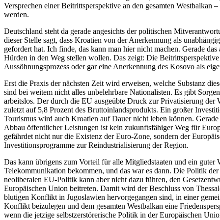
Versprechen einer Beitrittsperspektive an den gesamten Westbalkan
werden.
Deutschland steht da gerade angesichts der politischen Mitverantwort
dieser Stelle sagt, dass Kroatien von der Anerkennung als unabhängig
gefordert hat. Ich finde, das kann man hier nicht machen. Gerade d
Hürden in den Weg stellen wollen. Das zeigt: Die Beitrittsperspektive
Aussöhnungsprozess oder gar eine Anerkennung des Kosovo als eigens
Erst die Praxis der nächsten Zeit wird erweisen, welche Substanz die
sind bei weitem nicht alles unbelehrbare Nationalisten. Es gibt Sor
arbeitslos. Der durch die EU ausgeübte Druck zur Privatisierung der W
zuletzt auf 5,8 Prozent des Bruttoinlandsprodukts. Ein großer Investi
Tourismus wird auch Kroatien auf Dauer nicht leben können. Gerade an 
Abbau öffentlicher Leistungen ist kein zukunftsfähiger Weg für Euro
gefährdet nicht nur die Existenz der Euro-Zone, sondern der Europä
Investitionsprogramme zur Reindustrialisierung der Region.
Das kann übrigens zum Vorteil für alle Mitgliedstaaten und ein guter 
Telekommunikation bekommen, und das war es dann. Die Politik der Tro
neoliberalen EU-Politik kann aber nicht dazu führen, den Gesetzentw
Europäischen Union beitreten. Damit wird der Beschluss von Thessa
blutigen Konflikt in Jugoslawien hervorgegangen sind, in einer gemei
Konflikt beizulegen und dem gesamten Westbalkan eine Friedenspersp
wenn die jetzige selbstzerstörerische Politik in der Europäischen Un