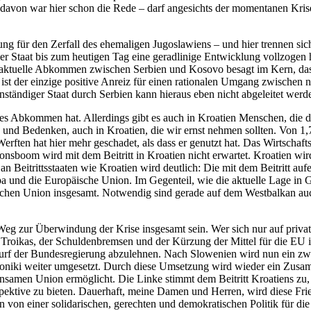
 – davon war hier schon die Rede – darf angesichts der momentanen K
ung für den Zerfall des ehemaligen Jugoslawiens – und hier trennen si
er Staat bis zum heutigen Tag eine geradlinige Entwicklung vollzogen 
as aktuelle Abkommen zwischen Serbien und Kosovo besagt im Kern, das
 ist der einzige positive Anreiz für einen rationalen Umgang zwischen n
tändiger Staat durch Serbien kann hieraus eben nicht abgeleitet werd
ses Abkommen hat. Allerdings gibt es auch in Kroatien Menschen, die de
gen und Bedenken, auch in Kroatien, die wir ernst nehmen sollten. Von 
erften hat hier mehr geschadet, als dass er genutzt hat. Das Wirtschaft
tionsboom wird mit dem Beitritt in Kroatien nicht erwartet. Kroatien wi
Beitrittsstaaten wie Kroatien wird deutlich: Die mit dem Beitritt aufe
pa und die Europäische Union. Im Gegenteil, wie die aktuelle Lage in 
ischen Union insgesamt. Notwendig sind gerade auf dem Westbalkan au
Weg zur Überwindung der Krise insgesamt sein. Wer sich nur auf private 
ikas, der Schuldenbremsen und der Kürzung der Mittel für die EU ist, a
urf der Bundesregierung abzulehnen. Nach Slowenien wird nun ein zwei
loniki weiter umgesetzt. Durch diese Umsetzung wird wieder ein Zusa
nsamen Union ermöglicht. Die Linke stimmt dem Beitritt Kroatiens zu, 
ektive zu bieten. Dauerhaft, meine Damen und Herren, wird diese Fri
ion von einer solidarischen, gerechten und demokratischen Politik für d