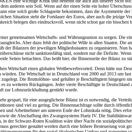
INKEN eine wichtige Kritik und benennt die auch aus unserer Sicht h
em anderen sein Soll. Wenn auf der einen Seite ein hoher Überschuss en
 kann eine solch große Schlagseite bekommen, dass die Asymmetrie der 
 solchen Situation steht die Fortdauer des Euros, aber auch die jetzige 
eich belegen dies eindrucksvoll, wenn nicht schon gar ein bisschen
 einer gemeinsamen Wirtschafts- und Währungsunion zu sorgen. Die eine
sgleichs. Aber dazu fehlt der politische Wille in allen Staaten. Die a
lb der Bilanzen der jeweiligen Mitgliedsstaaten zu organisieren. Nun h
berschüsse nicht sanktionsfähig sind, sondern nur die Defizite. Wenn
de Seiten betrachten. Das heißt hier, die Binnenseite der Bilanz zu st
utschen Wirtschaft einen globalen Wettbewerbsvorteil. Denn hätte nur D
en würden. Die Wirtschaft ist in Deutschland von 2000 auf 2013 um fa
ugelegt. Die Bruttolöhne- und gehälter je Beschäftigtem hingegen s
u weiteren Rückgängen. Jeder vierte Beschäftigte in Deutschland arb
aft zur Lohnzurückhaltung gestärkt wurde.
r gespart, für eine ausgeglichene Bilanz ist es notwendig, die Verte
titionen sind viel zu gering. Die Binnennachfrage sollte durch öffentl
en und Arbeitnehmer am unteren Ende der Lohnskala nötig. Dies erfor
sowie die Abschaffung des Zwangssystems Hartz IV. Die Stabilitätswa
nen, in der Schwarz-Roten Koalition wäre über Nacht ein sozialpoliti
muss gerechter gestaltet werden durch eine höhere Besteuerung von gr
stitionsprogramm für den sozial-ökologischen Umbau und zugunsten von