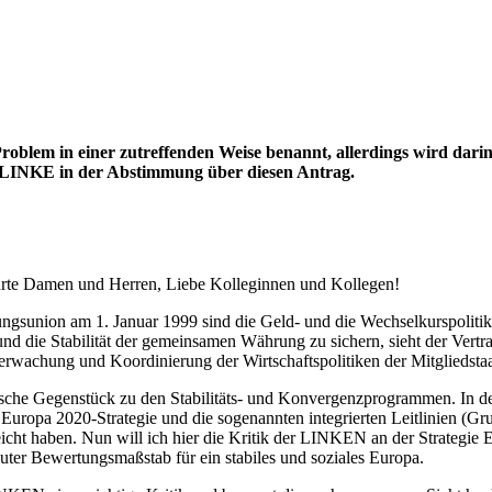
blem in einer zutreffenden Weise benannt, allerdings wird darin a
E LINKE in der Abstimmung über diesen Antrag.
eehrte Damen und Herren, Liebe Kolleginnen und Kollegen!
rungsunion am 1. Januar 1999 sind die Geld- und die Wechselkurspolit
nd die Stabilität der gemeinsamen Währung zu sichern, sieht der Vert
berwachung und Koordinierung der Wirtschaftspolitiken der Mitgliedsta
che Gegenstück zu den Stabilitäts- und Konvergenzprogrammen. In den
uropa 2020-Strategie und die sogenannten integrierten Leitlinien (Grun
icht haben. Nun will ich hier die Kritik der LINKEN an der Strategie Eu
guter Bewertungsmaßstab für ein stabiles und soziales Europa.