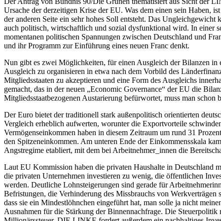
Der Antrag von Bündnis 90/Die Grünen thematisiert aus Sicht der L
Ursache der derzeitigen Krise der EU. Was dem einen sein Haben, ist d
der anderen Seite ein sehr hohes Soll entsteht. Das Ungleichgewicht
auch politisch, wirtschaftlich und sozial dysfunktional wird. In einer
momentanen politischen Spannungen zwischen Deutschland und Frankr
und ihr Programm zur Einführung eines neuen Franc denkt.
Nun gibt es zwei Möglichkeiten, für einen Ausgleich der Bilanzen in
Ausgleich zu organisieren in etwa nach dem Vorbild des Länderfinanzau
Mitgliedsstaaten zu akzeptieren und eine Form des Ausgleichs innerha
gemacht, das in der neuen „Economic Governance“ der EU die Bilanzü
Mitgliedsstaatbezogenen Austarierung befürwortet, muss man schon bei
Der Euro bietet der traditionell stark außenpolitisch orientierten de
Vergleich erheblich aufwerten, worunter die Exportvorteile schwind
Vermögenseinkommen haben in diesem Zeitraum um rund 31 Prozent z
den Spitzeneinkommen. Am unteren Ende der Einkommensskala kam es z
Angstregime etabliert, mit dem bei Arbeitnehmer_innen die Bereitsch
Laut EU Kommission haben die privaten Haushalte in Deutschland meh
die privaten Unternehmen investieren zu wenig, die öffentlichen Inves
werden. Deutliche Lohnsteigerungen sind gerade für Arbeitnehmerinn
Befristungen, die Verhinderung des Missbrauchs von Werkverträgen 
dass sie ein Mindestlöhnchen eingeführt hat, man solle ja nicht mei
Ausnahmen für die Stärkung der Binnennachfrage. Die Steuerpolitik 
Millionärssteuer. DIE LINKE fordert außerdem ein nachhaltiges Inve