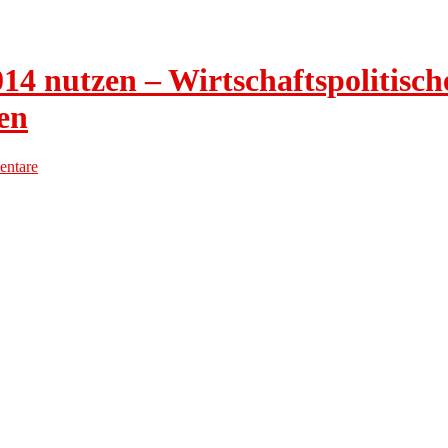
 nutzen – Wirtschaftspolitische
en
ntare