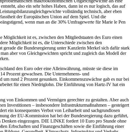
ochproblematischen makroökonomischen Ungleichgewichte als eine
tsteht, also ein sehr hohes Haben, dann ist es nur logisch, das auf
Leistungsbilanzungleichgewichte vollständig technisch, aber eben
Verfasstheit der Europäischen Union auf dem Spiel. Und die
 beängstigend, wenn man an die 30% Umfragewerte für Marie le Pen
 Möglichkeit ist es, zwischen den Mitgliedstaaten des Euro einen
ndere Möglichkeit ist es, die Unterschiede zwischen den
at gerade die Bundesregierung unter Kanzlerin Merkel sich dafür stark
 man aber von Gleichgewichten spricht und zugleich das Modell der
ärken.
eutschland den Euro oder eine Alleinwährung, müsste sie diese im
st 14 Prozent gewachsen. Die Unternehmens- und
ind um rund 2 Prozent gesunken. Einkommenszuwächse gab es nur bei
eitet für einen Niedriglohn. Die Einführung von Hartz-IV hat ein
ilung von Einkommen und Vermögen gerechter zu gestalten. Aber auch
ichen Investitionen – insbesondere Infrastrukturmaßnahmen – gesteigert
dert ein konsequentes Verbot von Leiharbeit und sachgrundlosen
rnung der EU-Kommission hat bei der Bundesregierung dazu geführt,
sches Denken eingezogen. DIE LINKE fordert 10 Euro pro Stunde ohne
oßen Erbschaften und Finanzgeschäften sowie die Einführung einer
 Bildung, Gesundheit, Klimaschutz, Infrastruktur und Verkehr.