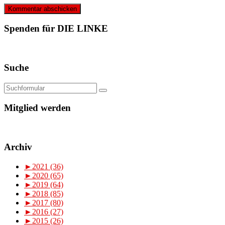
Spenden für DIE LINKE
Suche
Mitglied werden
Archiv
►
2021 (36)
►
2020 (65)
►
2019 (64)
►
2018 (85)
►
2017 (80)
►
2016 (27)
►
2015 (26)