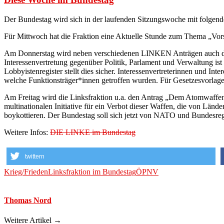
Der Bundestag wird sich in der laufenden Sitzungswoche mit folgend
Für Mittwoch hat die Fraktion eine Aktuelle Stunde zum Thema „Vor
Am Donnerstag wird neben verschiedenen LINKEN Anträgen auch der 
Interessenvertretung gegenüber Politik, Parlament und Verwaltung ist 
Lobbyistenregister stellt dies sicher. Interessenvertreterinnen und 
welche Funktionsträger*innen getroffen wurden. Für Gesetzesvorlagen
Am Freitag wird die Linksfraktion u.a. den Antrag „Dem Atomwaffen
multinationalen Initiative für ein Verbot dieser Waffen, die von Län
boykottieren. Der Bundestag soll sich jetzt von NATO und Bundesregi
Weitere Infos:
DIE LINKE im Bundestag
twittern
Krieg/Frieden
Linksfraktion im Bundestag
ÖPNV
Thomas Nord
Weitere Artikel →