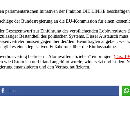
en parlamentarischen Initiativen der Fraktion DIE LINKE beschäftigen
schläge der Bundesregierung an die EU-Kommission für einen kostenlos
Gesetzentwurf zur Einführung des verpflichtenden Lobbyregisters (L
zulässiger Bestandteil des politischen Systems. Dieser Austausch muss 
Interessenvertreter müssen gegenüber der/dem Beauftragten angeben, we
 gibt es einen legislativen Fußabdruck über die Einflussnahme.
verbotsvertrag beitreten – Atomwaffen abziehen“ einbringen.
(Drs. 19
dern wie Österreich und Irland angeführt wurde, widersetzt und ist dem
erung emanzipieren und den Vertrag ratifizieren.
teilen