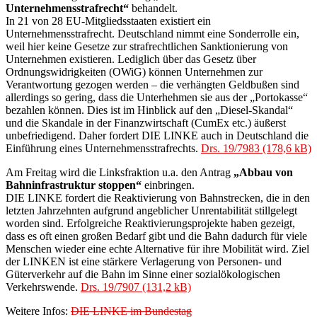
Unternehmensstrafrecht“
behandelt.
In 21 von 28 EU-Mitgliedsstaaten existiert ein
Unternehmensstrafrecht. Deutschland nimmt eine Sonderrolle ein,
weil hier keine Gesetze zur strafrechtlichen Sanktionierung von
Unternehmen existieren. Lediglich über das Gesetz über
Ordnungswidrigkeiten (OWiG) können Unternehmen zur
Verantwortung gezogen werden – die verhängten Geldbußen sind
allerdings so gering, dass die Unterhehmen sie aus der „Portokasse“
bezahlen können. Dies ist im Hinblick auf den „Diesel-Skandal“
und die Skandale in der Finanzwirtschaft (CumEx etc.) äußerst
unbefriedigend. Daher fordert DIE LINKE auch in Deutschland die
Einführung eines Unternehmensstrafrechts.
Drs. 19/7983
Am Freitag wird die Linksfraktion u.a. den Antrag
„Abbau von
Bahninfrastruktur stoppen“
einbringen.
DIE LINKE fordert die Reaktivierung von Bahnstrecken, die in den
letzten Jahrzehnten aufgrund angeblicher Unrentabilität stillgelegt
worden sind. Erfolgreiche Reaktivierungsprojekte haben gezeigt,
dass es oft einen großen Bedarf gibt und die Bahn dadurch für viele
Menschen wieder eine echte Alternative für ihre Mobilität wird. Ziel
der LINKEN ist eine stärkere Verlagerung von Personen- und
Güterverkehr auf die Bahn im Sinne einer sozialökologischen
Verkehrswende.
Drs. 19/7907
Weitere Infos:
DIE LINKE im Bundestag