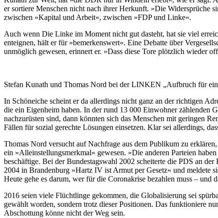
er sortiere Menschen nicht nach ihrer Herkunft. »Die Widersprüche si
zwischen »Kapital und Arbeit«, zwischen »FDP und Linke«.
Auch wenn Die Linke im Moment nicht gut dasteht, hat sie viel erre
enteignen, hält er für »bemerkenswert«. Eine Debatte über Vergesell
unmöglich gewesen, erinnert er. »Dass diese Tore plötzlich wieder off
Stefan Kunath und Thomas Nord bei der LINKEN „Aufbruch für ein 
In Schöneiche scheint er da allerdings nicht ganz an der richtigen Ad
die ein Eigenheim haben. In der rund 13 000 Einwohner zählenden Ge
nachzurüsten sind, dann könnten sich das Menschen mit geringen Rent
Fällen für sozial gerechte Lösungen einsetzen. Klar sei allerdings
Thomas Nord versucht auf Nachfrage aus dem Publikum zu erklären, w
ein »Alleinstellungsmerkmal« gewesen. »Die anderen Parteien haben 
beschäftige. Bei der Bundestagswahl 2002 scheiterte die PDS an der 
2004 in Brandenburg »Hartz IV ist Armut per Gesetz« und meldete si
Heute gehe es darum, wer für die Coronakrise bezahlen muss – und da
2016 seien viele Flüchtlinge gekommen, die Globalisierung sei spürbar
gewählt worden, sondern trotz dieser Positionen. Das funktioniere nu
Abschottung könne nicht der Weg sein.