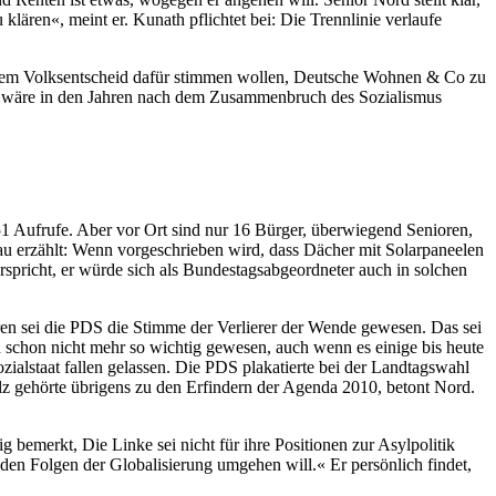
ären«, meint er. Kunath pflichtet bei: Die Trennlinie verlaufe
 einem Volksentscheid dafür stimmen wollen, Deutsche Wohnen & Co zu
e – wäre in den Jahren nach dem Zusammenbruch des Sozialismus
t 51 Aufrufe. Aber vor Ort sind nur 16 Bürger, überwiegend Senioren,
u erzählt: Wenn vorgeschrieben wird, dass Dächer mit Solarpaneelen
spricht, er würde sich als Bundestagsabgeordneter auch in solchen
en sei die PDS die Stimme der Verlierer der Wende gewesen. Das sei
 schon nicht mehr so wichtig gewesen, auch wenn es einige bis heute
alstaat fallen gelassen. Die PDS plakatierte bei der Landtagswahl
z gehörte übrigens zu den Erfindern der Agenda 2010, betont Nord.
 bemerkt, Die Linke sei nicht für ihre Positionen zur Asylpolitik
 den Folgen der Globalisierung umgehen will.« Er persönlich findet,