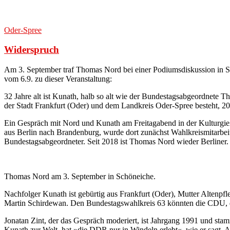
Oder-Spree
Widerspruch
Am 3. September traf Thomas Nord bei einer Podiumsdiskussion in 
vom 6.9. zu dieser Veranstaltung:
32 Jahre alt ist Kunath, halb so alt wie der Bundestagsabgeordnete T
der Stadt Frankfurt (Oder) und dem Landkreis Oder-Spree besteht, 200
Ein Gespräch mit Nord und Kunath am Freitagabend in der Kulturgieß
aus Berlin nach Brandenburg, wurde dort zunächst Wahlkreismitarbeit
Bundestagsabgeordneter. Seit 2018 ist Thomas Nord wieder Berliner. Er
Thomas Nord am 3. September in Schöneiche.
Nachfolger Kunath ist gebürtig aus Frankfurt (Oder), Mutter Altenpfl
Martin Schirdewan. Den Bundestagswahlkreis 63 könnten die CDU, die
Jonatan Zint, der das Gespräch moderiert, ist Jahrgang 1991 und sta
Kunath zur Welt, hat »die DDR nur in Windeln erlebt«, wie er sagt. A