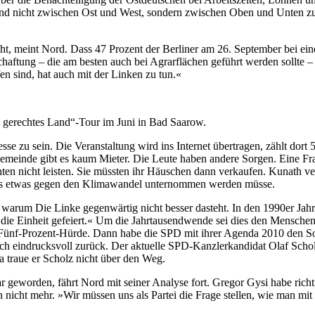
nd nicht zwischen Ost und West, sondern zwischen Oben und Unten zu kl
icht, meint Nord. Dass 47 Prozent der Berliner am 26. September bei
schaftung – die am besten auch bei Agrarflächen geführt werden sollt
en sind, hat auch mit der Linken zu tun.«
gerechtes Land“-Tour im Juni in Bad Saarow.
resse zu sein. Die Veranstaltung wird ins Internet übertragen, zählt dor
meinde gibt es kaum Mieter. Die Leute haben andere Sorgen. Eine Fra
en nicht leisten. Sie müssten ihr Häuschen dann verkaufen. Kunath ver
, dass etwas gegen den Klimawandel unternommen werden müsse.
arum Die Linke gegenwärtig nicht besser dasteht. In den 1990er Jahr
die Einheit gefeiert.« Um die Jahrtausendwende sei dies den Menschen
Fünf-Prozent-Hürde. Dann habe die SPD mit ihrer Agenda 2010 den Sozi
ch eindrucksvoll zurück. Der aktuelle SPD-Kanzlerkandidat Olaf Schol
 traue er Scholz nicht über den Weg.
 geworden, fährt Nord mit seiner Analyse fort. Gregor Gysi habe richtig
n nicht mehr. »Wir müssen uns als Partei die Frage stellen, wie man mit