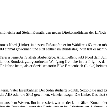
Schöneiche auf Stefan Kunath, den neuen Direktkandidaten der LINK
homas Nord (Linke), in dessen Fußstapfen er im Wahlkreis 63 treten möc
9 einmal gewonnen und sitzt seither im Bundestag. Nun tritt er nicht 
erei ist eine Art Staffelstabübergabe. Anschließend gibt Nord dem J
er des Bundestagsabgeordneten Wolfgang Gehrcke in der Prignitz, dann
 kehrte heim, als er Sozialsenatorin Elke Breitenbach (Linke) heiratete,
egerin, Vater Eisenbahner. Der Sohn studierte Politik, Soziologie und E
 AfD oder die SPD gewinnen, vielleicht sogar Die Linke. Das lässt s
mmt aus dem Westen. Ihn interessiert, warum der kaum ältere Kunath de
ber die Benachteiligung der Ostdeutschen bei Arbeitszeiten, Löhnen und