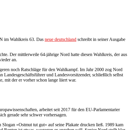
EN im Wahlkreis 63
. Das
neue deutschland
schreibt in seiner Ausgabe
hte. Der mittlerweile 64-jährige Nord hatte diesen Wahlkreis, der aus
wieder an.
üngeren noch Ratschläge für den Wahlkampf. Im Jahr 2000 zog Nord
 Landesgeschäftsführer und Landesvorsitzender, schließlich selbst
 mit der er vorher schon lange liiert war.
uropawissenschaften, arbeitet seit 2017 für den EU-Parlamentarier
ich gerade sehr schwer vorhersagen.
n Slogan »Ostmut tut gut« auf seine Plakate drucken ließ. 1989 kam
 Renten ist etwas, wogegen er angehen will. Senior Nord stellt klar,