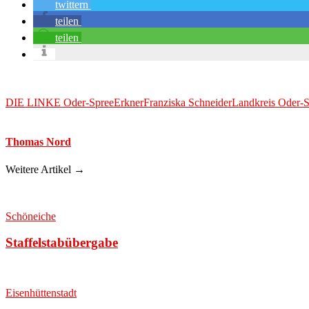
twittern
teilen
teilen
DIE LINKE Oder-Spree
Erkner
Franziska Schneider
Landkreis Oder-S
Thomas Nord
Weitere Artikel →
Schöneiche
Staffelstabübergabe
Eisenhüttenstadt