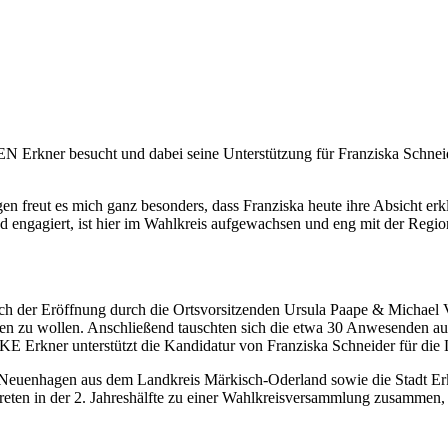
Erkner besucht und dabei seine Unterstützung für Franziska Schneid
reut es mich ganz besonders, dass Franziska heute ihre Absicht erklä
 und engagiert, ist hier im Wahlkreis aufgewachsen und eng mit der Re
ch der Eröffnung durch die Ortsvorsitzenden Ursula Paape & Michael Vo
ten zu wollen. Anschließend tauschten sich die etwa 30 Anwesenden a
E Erkner unterstützt die Kandidatur von Franziska Schneider für die
euenhagen aus dem Landkreis Märkisch-Oderland sowie die Stadt Erk
reten in der 2. Jahreshälfte zu einer Wahlkreisversammlung zusammen,