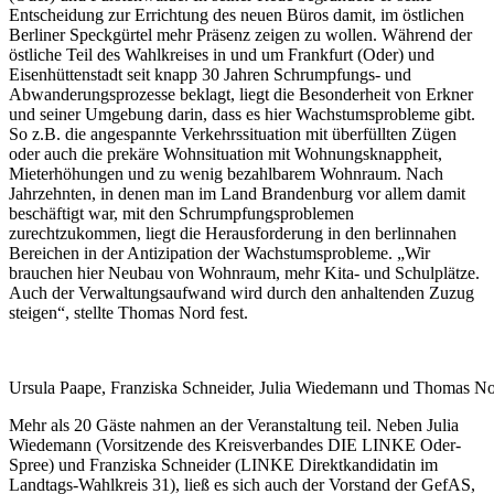
Entscheidung zur Errichtung des neuen Büros damit, im östlichen
Berliner Speckgürtel mehr Präsenz zeigen zu wollen. Während der
östliche Teil des Wahlkreises in und um Frankfurt (Oder) und
Eisenhüttenstadt seit knapp 30 Jahren Schrumpfungs- und
Abwanderungsprozesse beklagt, liegt die Besonderheit von Erkner
und seiner Umgebung darin, dass es hier Wachstumsprobleme gibt.
So z.B. die angespannte Verkehrssituation mit überfüllten Zügen
oder auch die prekäre Wohnsituation mit Wohnungsknappheit,
Mieterhöhungen und zu wenig bezahlbarem Wohnraum. Nach
Jahrzehnten, in denen man im Land Brandenburg vor allem damit
beschäftigt war, mit den Schrumpfungsproblemen
zurechtzukommen, liegt die Herausforderung in den berlinnahen
Bereichen in der Antizipation der Wachstumsprobleme. „Wir
brauchen hier Neubau von Wohnraum, mehr Kita- und Schulplätze.
Auch der Verwaltungsaufwand wird durch den anhaltenden Zuzug
steigen“, stellte Thomas Nord fest.
Ursula Paape, Franziska Schneider, Julia Wiedemann und Thomas N
Mehr als 20 Gäste nahmen an der Veranstaltung teil. Neben Julia
Wiedemann (Vorsitzende des Kreisverbandes DIE LINKE Oder-
Spree) und Franziska Schneider (LINKE Direktkandidatin im
Landtags-Wahlkreis 31), ließ es sich auch der Vorstand der GefAS,