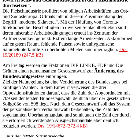
durchsetzen“
.
Die Fleischindustrie profitiert von billigen Arbeitskräften aus Ost-
und Südosteuropa. Oftmals fällt in diesem Zusammenhang der
Begriff „moderne Sklaverei“. Mit der Häufung von Corona-
Infektionen bei Beschäftigten in diversen Schlachtbetrieben sind
deren miserable Arbeitsbedingungen erneut ins Zentrum der
Aufmerksamkeit gerückt. Extrem lange Arbeitszeiten, Akkordarbeit
auf engstem Raum, fehlende Pausen sowie unhygienische
Sammelunterkünfte zu überhöhten Mieten sind unerträglich.
Drs.
19/20189
Am Freitag werden die Fraktionen DIE LINKE, FDP und Die
Grünen einen gemeinsamen Gesetzentwurf zur
Änderung des
Bundeswahlgesetzes
einbringen.
Ziel der Neuregelung ist eine Verkleinerung des Bundestages bei
künftigen Wahlen. In dem Entwurf verweisen die drei
Oppositionsfraktionen darauf, dass die Zahl der Abgeordneten mit
709 seit der letzten Bundestagswahl deutlich über der gesetzlichen
Sollgröße von 598 liegt. Nach dem Gesetzentwurf soll das System
der personalisierten Verhältniswahl beibehalten, die Zahl der
sogenannten Überhangmandate und somit auch die Zahl der durch
sie erforderlich werdenden Ausgleichsmandate aber deutlich
reduziert werden.
Drs. 19/14672
– Aus der letzten Sitzungswoche –