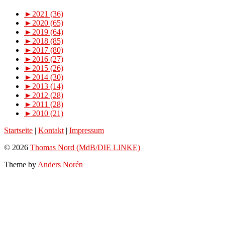
►
2021 (36)
►
2020 (65)
►
2019 (64)
►
2018 (85)
►
2017 (80)
►
2016 (27)
►
2015 (26)
►
2014 (30)
►
2013 (14)
►
2012 (28)
►
2011 (28)
►
2010 (21)
Startseite
|
Kontakt
|
Impressum
© 2026
Thomas Nord (MdB/DIE LINKE)
Theme by
Anders Norén
Scroll
Up