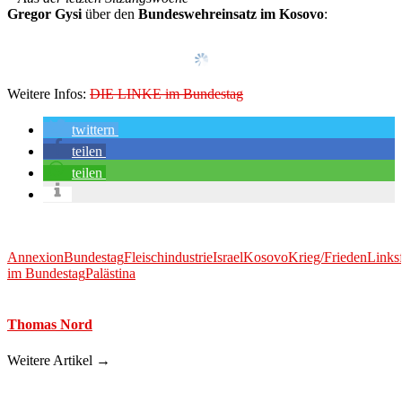
Gregor Gysi
über den
Bundeswehreinsatz im Kosovo
:
Weitere Infos:
DIE LINKE im Bundestag
twittern
teilen
teilen
Annexion
Bundestag
Fleischindustrie
Israel
Kosovo
Krieg/Frieden
Links
im Bundestag
Palästina
Thomas Nord
Weitere Artikel →