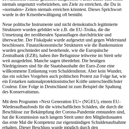
niemals ungenutzt vorbeiziehen, um Ziele zu erreichen, die Du in
»normalen« Zeiten niemals erreichen könntest. Dieses Sprichwort
wurde in der Krisenbewältigung oft bemüht.
Neue politische Instrumente und nicht demokratisch legitimierte
Strukturen wurden gebildet wie z.B. die EU-Troika, die die
Umsetzung der neoliberalen Sparauflagen durchdrückte und
überwachte. Der Fiskalpakt wurde aufgesetzt und gegen Widerstand
beschlossen. Finanzökonomische Strukturen wie die Bankenunion
wurden geschmiedet und bestehende, wie die Europäische
Zentralbank (EZB), haben ihre Befugnisse teilweise im Streit sehr
weit ausgedehnt. Manche sagen überdehnt. Die heutigen
Niedrigzinsen sind für die Staatshaushalte der Euro-Zone eine
willkommene Entlastung vom Schuldendienst. Aber kein Wunder,
das ein solches Vorgehen auch politischen Protest zur Folge hat, wie
ein Erstarken nationalprotektionistischer Kräfte unterschiedlichster
Couleur. Eine Folge in Deutschland ist zum Beispiel die Spaltung
des Konservatismus.
Mit dem Programm »Next Generation EU« (NGEU), einem EU-
Wiederaufbaufonds für die wirtschaftlichen Schäden, die durch die
Beschlüsse zur Bekämpfung der Corona-Pandemie entstanden sind,
hat die Kommission nach langem Streit unter den Mitgliedsstaaten
das erste Mal die Kompetenz zur eigenständigen Schuldenaufnahme
erhalten. Dieser Beschluss wurde möglich durch den