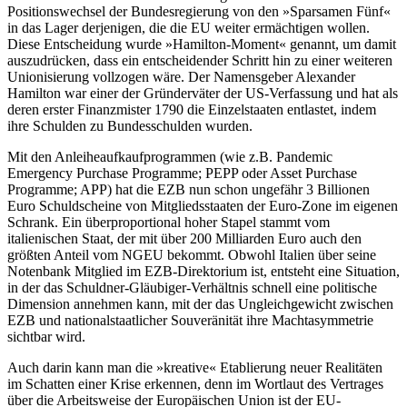
Positionswechsel der Bundesregierung von den »Sparsamen Fünf«
in das Lager derjenigen, die die EU weiter ermächtigen wollen.
Diese Entscheidung wurde »Hamilton-Moment« genannt, um damit
auszudrücken, dass ein entscheidender Schritt hin zu einer weiteren
Unionisierung vollzogen wäre. Der Namensgeber Alexander
Hamilton war einer der Gründerväter der US-Verfassung und hat als
deren erster Finanzmister 1790 die Einzelstaaten entlastet, indem
ihre Schulden zu Bundesschulden wurden.
Mit den Anleiheaufkaufprogrammen (wie z.B. Pandemic
Emergency Purchase Programme; PEPP oder Asset Purchase
Programme; APP) hat die EZB nun schon ungefähr 3 Billionen
Euro Schuldscheine von Mitgliedsstaaten der Euro-Zone im eigenen
Schrank. Ein überproportional hoher Stapel stammt vom
italienischen Staat, der mit über 200 Milliarden Euro auch den
größten Anteil vom NGEU bekommt. Obwohl Italien über seine
Notenbank Mitglied im EZB-Direktorium ist, entsteht eine Situation,
in der das Schuldner-Gläubiger-Verhältnis schnell eine politische
Dimension annehmen kann, mit der das Ungleichgewicht zwischen
EZB und nationalstaatlicher Souveränität ihre Machtasymmetrie
sichtbar wird.
Auch darin kann man die »kreative« Etablierung neuer Realitäten
im Schatten einer Krise erkennen, denn im Wortlaut des Vertrages
über die Arbeitsweise der Europäischen Union ist der EU-