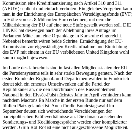
Kommission eine Kreditfinanzierung nach Artikel 310 und 311
(AEUV) schlicht und einfach verboten. Ein gleiches Vorgehen kann
man in der Einrichtung des Europäischen Verteidigungsfonds (EVF)
in Höhe von ca. 8 Milliarden Euro erkennen, mit dem die
Militarisierung der EU auf eine neue Stufe gestellt werden soll. DIE
LINKE hat deswegen nach der Ablehnung ihres Antrags im
Parlament Mitte Juni eine Organklage in Karlsruhe eingereicht.
Nebenbei bemerkt wären beide Schritte, Ermächtigung der EU-
Kommission zur eigenständigen Kreditaufnahme und Einrichtung
des EVF mit einem in der EU verbliebenen United Kingdom wohl
kaum möglich gewesen.
Im Laufe des Jahrzehnts sind in fast allen Mitgliedsstaaten der EU
die Parteiensysteme teils in sehr starke Bewegung geraten. Nach der
ersten Runde der Regional- und Departementwahlen in Frankreich
deutet sich ein erneutes Umschwenken auf die Partei der
Republikaner an, die den Durchmarsch des Rassemblement
National in den Elysée-Palst nächstes Jahr im April verhindern kann,
nachdem Macrons En Marche in der ersten Runde nur auf dem
fünften Platz gelandet ist. Auch für die Bundestagswahl im
September deuten sich weitreichende Verschiebungen der
parteipolitischen Kräfteverhältnisse an. Die danach anstehenden
Sondierungs- und Koalitionsgespräche werden eher komplizierter
werden. Grün-Rot-Rot ist eine nicht ausgeschlossene Möglichkeit.