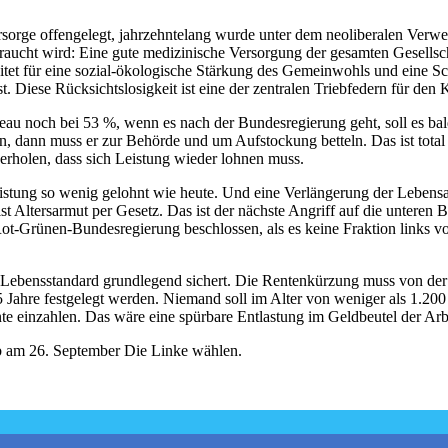
orge offengelegt, jahrzehntelang wurde unter dem neoliberalen Verwei
raucht wird: Eine gute medizinische Versorgung der gesamten Gesellscha
eitet für eine sozial-ökologische Stärkung des Gemeinwohls und eine S
. Diese Rücksichtslosigkeit ist eine der zentralen Triebfedern für de
au noch bei 53 %, wenn es nach der Bundesregierung geht, soll es bald
, dann muss er zur Behörde und um Aufstockung betteln. Das ist total
erholen, dass sich Leistung wieder lohnen muss.
leistung so wenig gelohnt wie heute. Und eine Verlängerung der Lebensar
ist Altersarmut per Gesetz. Das ist der nächste Angriff auf die untere
Rot-Grünen-Bundesregierung beschlossen, als es keine Fraktion links
en Lebensstandard grundlegend sichert. Die Rentenkürzung muss von d
5 Jahre festgelegt werden. Niemand soll im Alter von weniger als 1.20
ente einzahlen. Das wäre eine spürbare Entlastung im Geldbeutel der A
alb am 26. September Die Linke wählen.