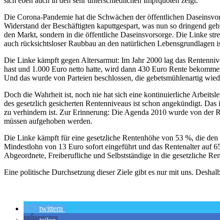
sich eben auch in den sehr unterschiedlichen Impfquoten zeigt.
Die Corona-Pandemie hat die Schwächen der öffentlichen Daseinsvors
Widerstand der Beschäftigten kaputtgespart, was nun so dringend geb
den Markt, sondern in die öffentliche Daseinsvorsorge. Die Linke str
auch rücksichtsloser Raubbau an den natürlichen Lebensgrundlagen ist
Die Linke kämpft gegen Altersarmut: Im Jahr 2000 lag das Rentennive
hast und 1.000 Euro netto hatte, wird dann 430 Euro Rente bekommen
Und das wurde von Parteien beschlossen, die gebetsmühlenartig wied
Doch die Wahrheit ist, noch nie hat sich eine kontinuierliche Arbeits
des gesetzlich gesicherten Rentenniveaus ist schon angekündigt. Das 
zu verhindern ist. Zur Erinnerung: Die Agenda 2010 wurde von der 
müssen aufgehoben werden.
Die Linke kämpft für eine gesetzliche Rentenhöhe von 53 %, die d
Mindestlohn von 13 Euro sofort eingeführt und das Rentenalter auf 6
Abgeordnete, Freiberufliche und Selbstständige in die gesetzliche R
Eine politische Durchsetzung dieser Ziele gibt es nur mit uns. Desh
twittern