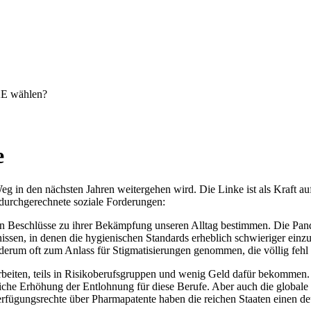
KE wählen?
e
g in den nächsten Jahren weitergehen wird. Die Linke ist als Kraft auf 
et durchgerechnete soziale Forderungen:
hen Beschlüsse zu ihrer Bekämpfung unseren Alltag bestimmen. Die Pan
ssen, in denen die hygienischen Standards erheblich schwieriger einzu
erum oft zum Anlass für Stigmatisierungen genommen, die völlig fehl 
 arbeiten, teils in Risikoberufsgruppen und wenig Geld dafür bekommen
liche Erhöhung der Entlohnung für diese Berufe. Aber auch die global
erfügungsrechte über Pharmapatente haben die reichen Staaten einen d