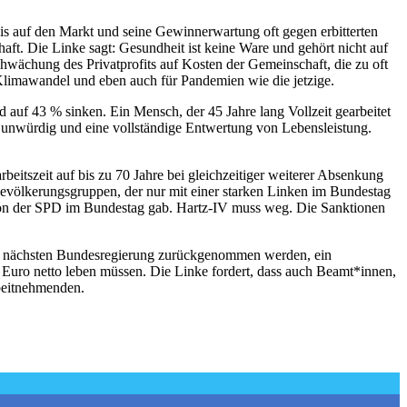
s auf den Markt und seine Gewinnerwartung oft gegen erbitterten
ft. Die Linke sagt: Gesundheit ist keine Ware und gehört nicht auf
chwächung des Privatprofits auf Kosten der Gemeinschaft, die zu oft
n Klimawandel und eben auch für Pandemien wie die jetzige.
 auf 43 % sinken. Ein Mensch, der 45 Jahre lang Vollzeit gearbeitet
 unwürdig und eine vollständige Entwertung von Lebensleistung.
beitszeit auf bis zu 70 Jahre bei gleichzeitiger weiterer Absenkung
n Bevölkerungsgruppen, der nur mit einer starken Linken im Bundestag
 von der SPD im Bundestag gab. Hartz-IV muss weg. Die Sanktionen
er nächsten Bundesregierung zurückgenommen werden, ein
0 Euro netto leben müssen. Die Linke fordert, dass auch Beamt*innen,
rbeitnehmenden.