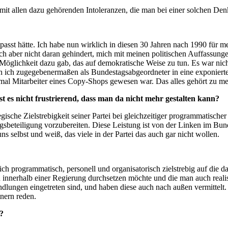
it allen dazu gehörenden Intoleranzen, die man bei einer solchen Den
epasst hätte. Ich habe nun wirklich in diesen 30 Jahren nach 1990 fü
mich aber nicht daran gehindert, mich mit meinen politischen Auffassu
e Möglichkeit dazu gab, das auf demokratische Weise zu tun. Es war nic
bin ich zugegebenermaßen als Bundestagsabgeordneter in eine exponierte
 mal Mitarbeiter eines Copy-Shops gewesen war. Das alles gehört zu 
st es nicht frustrierend, dass man da nicht mehr gestalten kann?
ische Zielstrebigkeit seiner Partei bei gleichzeitiger programmatischer
gsbeteiligung vorzubereiten. Diese Leistung ist von der Linken im Bund
ns selbst und weiß, das viele in der Partei das auch gar nicht wollen.
ich programmatisch, personell und organisatorisch zielstrebig auf die d
man innerhalb einer Regierung durchsetzen möchte und die man auch rea
dlungen eingetreten sind, und haben diese auch nach außen vermittelt. D
nern reden.
o?