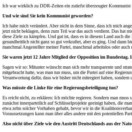
Ich war wirklich zu DDR-Zeiten ein zutiefst überzeugter Kommunist m
Und wie sind Sie kein Kommunist geworden?
Ich habe mich verändert. Aber nicht in dem Sinne, dass ich mich ang
jetzt nicht beklagen, denn zum Teil war das auch verdient. Das hat 
diese Ziele zu kämpfen. Und gut ist, dass es in diesem Land auch di
gesundheitlich nicht ganz so gut verkraftet, aber es ging. Und dann 
manchmal Angestellter meiner Partei, manchmal arbeitslos oder auch
Sie waren jetzt 12 Jahre Mitglied der Opposition im Bundestag. I
Sagen wir so: Mitunter wünscht man sich mehr transparente und strateg
mitgebracht hatte, was man tun muss, um die Partei auf eine Regierun
Verantwortung dafür, dass wir bisher nicht mitregiert haben, sondern u
Was müsste die Linke für eine Regierungsbeteiligung tun?
Es reicht nicht, zu erklären: Ich möchte regieren. Sondern man muss s
zunächst innerparteilich auf Schlüsselprojekte geeinigt haben, die 
etwa zehn solcher Vorhaben gehabt, bevor wir in die Koalitionsverhan
Voraussetzungen kann man über alles andere mit den potentiellen Part
Also nicht über Ziele wie den Austritt Deutschlands aus der Nat