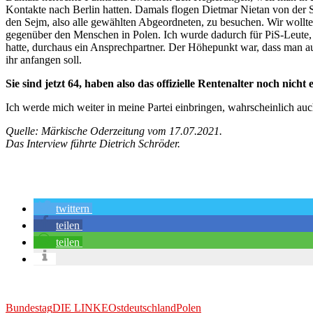
Kontakte nach Berlin hatten. Damals flogen Dietmar Nietan von der 
den Sejm, also alle gewählten Abgeordneten, zu besuchen. Wir wollten
gegenüber den Menschen in Polen. Ich wurde dadurch für PiS-Leute, ob
hatte, durchaus ein Ansprechpartner. Der Höhepunkt war, dass man aus
ihr anfangen soll.
Sie sind jetzt 64, haben also das offizielle Rentenalter noch n
Ich werde mich weiter in meine Partei einbringen, wahrscheinlich auch
Quelle: Märkische Oderzeitung vom 17.07.2021.
Das Interview führte Dietrich Schröder.
twittern
teilen
teilen
Bundestag
DIE LINKE
Ostdeutschland
Polen