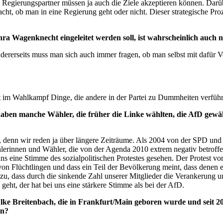
n Regierungspartner müssen ja auch die Ziele akzeptieren können. Dar
ht, ob man in eine Regierung geht oder nicht. Dieser strategische Pr
ra Wagenknecht eingeleitet werden soll, ist wahrscheinlich auch ni
ndererseits muss man sich auch immer fragen, ob man selbst mit dafür 
lässt im Wahlkampf Dinge, die andere in der Partei zu Dummheiten verfü
en manche Wähler, die früher die Linke wählten, die AfD gewählt. 
nd, denn wir reden ja über längere Zeiträume. Als 2004 von der SPD un
rinnen und Wähler, die von der Agenda 2010 extrem negativ betroffen 
s eine Stimme des sozialpolitischen Protestes gesehen. Der Protest vor
n Flüchtlingen und dass ein Teil der Bevölkerung meint, dass denen ei
e zu, dass durch die sinkende Zahl unserer Mitglieder die Verankerung u
geht, der hat bei uns eine stärkere Stimme als bei der AfD.
Elke Breitenbach, die in Frankfurt/Main geboren wurde und seit 201
en?