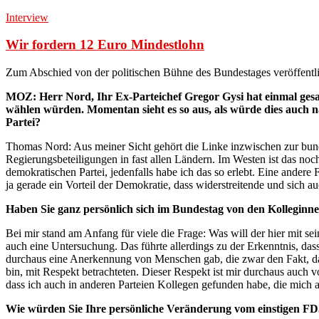
Interview
Wir fordern 12 Euro Mindestlohn
Zum Abschied von der politischen Bühne des Bundestages veröffentli
MOZ: Herr Nord, Ihr Ex-Parteichef Gregor Gysi hat einmal gesagt
wählen würden. Momentan sieht es so aus, als würde dies auch n
Partei?
Thomas Nord: Aus meiner Sicht gehört die Linke inzwischen zur bundes
Regierungsbeteiligungen in fast allen Ländern. Im Westen ist das noc
demokratischen Partei, jedenfalls habe ich das so erlebt. Eine andere 
ja gerade ein Vorteil der Demokratie, dass widerstreitende und sich a
Haben Sie ganz persönlich sich im Bundestag von den Kolleginne
Bei mir stand am Anfang für viele die Frage: Was will der hier mit se
auch eine Untersuchung. Das führte allerdings zu der Erkenntnis, dass
durchaus eine Anerkennung von Menschen gab, die zwar den Fakt, da
bin, mit Respekt betrachteten. Dieser Respekt ist mir durchaus auc
dass ich auch in anderen Parteien Kollegen gefunden habe, die mich al
Wie würden Sie Ihre persönliche Veränderung vom einstigen F