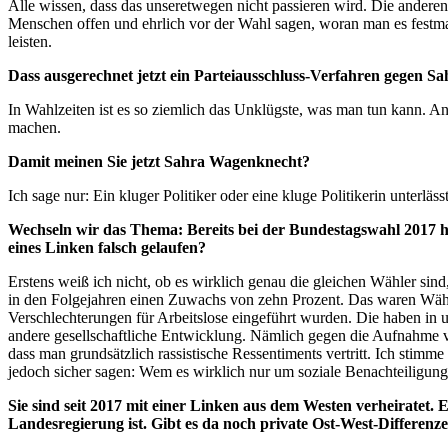
Alle wissen, dass das unseretwegen nicht passieren wird. Die andere
Menschen offen und ehrlich vor der Wahl sagen, woran man es festmac
leisten.
Dass ausgerechnet jetzt ein Parteiausschluss-Verfahren gegen Sah
In Wahlzeiten ist es so ziemlich das Unklügste, was man tun kann. A
machen.
Damit meinen Sie jetzt Sahra Wagenknecht?
Ich sage nur: Ein kluger Politiker oder eine kluge Politikerin unter
Wechseln wir das Thema: Bereits bei der Bundestagswahl 2017 hab
eines Linken falsch gelaufen?
Erstens weiß ich nicht, ob es wirklich genau die gleichen Wähler si
in den Folgejahren einen Zuwachs von zehn Prozent. Das waren Wähle
Verschlechterungen für Arbeitslose eingeführt wurden. Die haben in un
andere gesellschaftliche Entwicklung. Nämlich gegen die Aufnahme vo
dass man grundsätzlich rassistische Ressentiments vertritt. Ich stimm
jedoch sicher sagen: Wem es wirklich nur um soziale Benachteiligung 
Sie sind seit 2017 mit einer Linken aus dem Westen verheiratet. 
Landesregierung ist. Gibt es da noch private Ost-West-Differenz