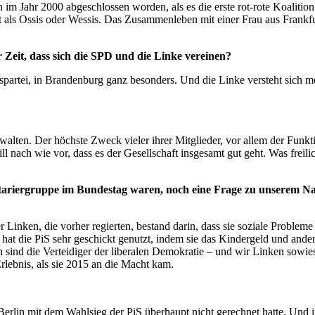
 im Jahr 2000 abgeschlossen worden, als es die erste rot-rote Koalit
ht als Ossis oder Wessis. Das Zusammenleben mit einer Frau aus Frankfur
 Zeit, dass sich die SPD und die Linke vereinen?
tspartei, in Brandenburg ganz besonders. Und die Linke versteht sich me
rwalten. Der höchste Zweck vieler ihrer Mitglieder, vor allem der Funkti
ach wie vor, dass es der Gesellschaft insgesamt gut geht. Was freilich
tariergruppe im Bundestag waren, noch eine Frage zu unserem Nac
 Linken, die vorher regierten, bestand darin, dass sie soziale Problem
s hat die PiS sehr geschickt genutzt, indem sie das Kindergeld und an
 sind die Verteidiger der liberalen Demokratie – und wir Linken sowi
Erlebnis, als sie 2015 an die Macht kam.
erlin mit dem Wahlsieg der PiS überhaupt nicht gerechnet hatte. Und 