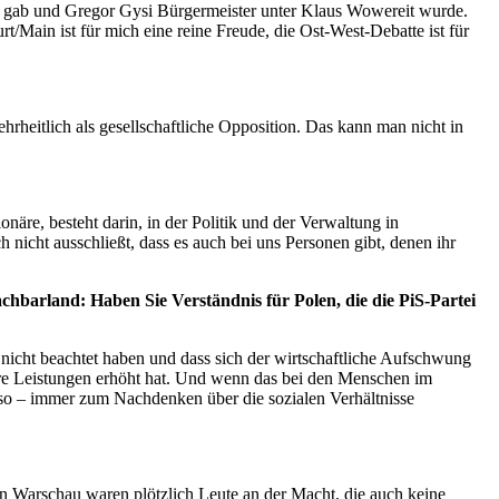
ion gab und Gregor Gysi Bürgermeister unter Klaus Wowereit wurde.
t/Main ist für mich eine reine Freude, die Ost-West-Debatte ist für
hrheitlich als gesellschaftliche Opposition. Das kann man nicht in
onäre, besteht darin, in der Politik und der Verwaltung in
 nicht ausschließt, dass es auch bei uns Personen gibt, denen ihr
hbarland: Haben Sie Verständnis für Polen, die die PiS-Partei
e nicht beachtet haben und dass sich der wirtschaftliche Aufschwung
dere Leistungen erhöht hat. Und wenn das bei den Menschen im
eso – immer zum Nachdenken über die sozialen Verhältnisse
in Warschau waren plötzlich Leute an der Macht, die auch keine