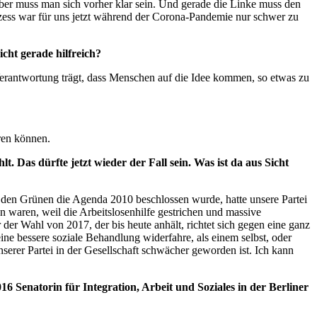
über muss man sich vorher klar sein. Und gerade die Linke muss den
ozess war für uns jetzt während der Corona-Pandemie nur schwer zu
cht gerade hilfreich?
Verantwortung trägt, dass Menschen auf die Idee kommen, so etwas zu
hren können.
Das dürfte jetzt wieder der Fall sein. Was ist da aus Sicht
d den Grünen die Agenda 2010 beschlossen wurde, hatte unsere Partei
waren, weil die Arbeitslosenhilfe gestrichen und massive
 der Wahl von 2017, der bis heute anhält, richtet sich gegen eine ganz
ne bessere soziale Behandlung widerfahre, als einem selbst, oder
nserer Partei in der Gesellschaft schwächer geworden ist. Ich kann
6 Senatorin für Integration, Arbeit und Soziales in der Berliner