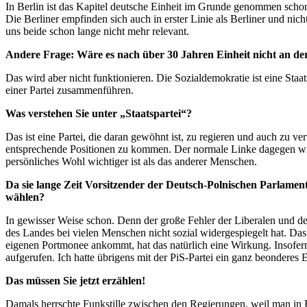
In Berlin ist das Kapitel deutsche Einheit im Grunde genommen schon
Die Berliner empfinden sich auch in erster Linie als Berliner und nic
uns beide schon lange nicht mehr relevant.
Andere Frage: Wäre es nach über 30 Jahren Einheit nicht an der
Das wird aber nicht funktionieren. Die Sozialdemokratie ist eine Staa
einer Partei zusammenführen.
Was verstehen Sie unter „Staatspartei“?
Das ist eine Partei, die daran gewöhnt ist, zu regieren und auch zu ve
entsprechende Positionen zu kommen. Der normale Linke dagegen will n
persönliches Wohl wichtiger ist als das anderer Menschen.
Da sie lange Zeit Vorsitzender der Deutsch-Polnischen Parlamen
wählen?
In gewisser Weise schon. Denn der große Fehler der Liberalen und der
des Landes bei vielen Menschen nicht sozial widergespiegelt hat. Da
eigenen Portmonee ankommt, hat das natürlich eine Wirkung. Insofern
aufgerufen. Ich hatte übrigens mit der PiS-Partei ein ganz beonderes 
Das müssen Sie jetzt erzählen!
Damals herrschte Funkstille zwischen den Regierungen, weil man in B