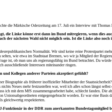
chte die Märkische Oderzeitung am 17. Juli ein Interview mit Thomas
, die Linke könne erst dann im Bund mitregieren, wenn dies auch 
ach der nächsten Wahl nicht möglich sein. Ist die Linke also noc
republikanischen Normalität. Wir sind keine reine Protestpartei mehr, 
h selten, wie etwa im Stadtstaat Bremen, wo wir ja Mitglied der Regie
Frage ist, ob man uns als regierungsfähig im Bund betrachtet. Da würde 
uch ausschließende Interessen miteinander ringen.
n und Kollegen anderer Parteien akzeptiert gefühlt?
iner Biographie als früherer inoffizieller Mitarbeiter der Staatssicherh
 nichts Neues mehr festzustellen war, weil ich alles schon längst selbst
ss ich mit dem MfS zusammengearbeitet habe, schlecht fanden. Die a
h von Unionsabgeordneten entgegengebracht worden. Er war eine Basis
s gleichwertig respektierten.
DJ-Funktionär in der DDR zum anerkannten Bundestagsmitglied b