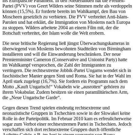
ins Europäische Parlament. In den Niederlanden hat die Freiheit-
Partei (PVV) von Geert Wilders seine Stimmen mehr als verdoppeln
können (15,5%). Er forderte bereits im Wahlkampf, den Bau von
Moscheen gesetzlich zu verbieten. Die PVV verbreitet Anti-Islam-
Parolen und hat erklärt, die Immigration von Moslems nach Europa
zu stoppen. Wilders arbeitete 2004 an einem Film mit, der die
Botschaft verbreitet, der Islam wolle die Welt erobern.
Die neue britische Regierung ließ jüngst Überwachungskameras in
überwiegend von Moslems bewohnten Stadtteilen von Birmingham
installieren und will die Einwanderung beschränken. Der neue
Premierminister Cameron (Conservative and Unionist Party) hatte
im Wahlkampf versprochen, die Zahl der Immigranten zu
verringern. Die rechtsextreme Jobbik-Partei Ungarns wendet sich in
faschistischer Manier gegen Sinti und Roma. Sie hat in der Wahl im
April stark zugelegt (16,7%). Sie fordern ein Programm nach dem
Motto „Kauft Ungarisch!“ Vokabeln wie „ausrotten“ gehören zu
ihrem Vokabular. Zudem besitzen sie einen paramilitärischen Arm,
die „Neue Ungarische Garde“.
Gegen diesen Trend spielen eindeutig rechtsextreme und
neonazistische Gruppen in Tschechien sowie in der Slowakei keine
Rolle in der Parteipolitik. Im Februar 2010 kam es erfreulicherweise
sogar zum Verbot einer rechtsextremen Partei in Tschechien. Jedoch
verschaffen sich dort rechtsextreme Gruppen durch öffentliche
Auftritte Gehör, z.B. im Juni in einem vorrangig von Roma