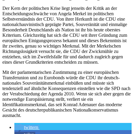
Der Kern der politischen Krise liegt jenseits der Kritik an der
Entscheidungsschwäche von Angela Merkel im politischen
Selbstverständnis der CDU. Von ihrer Herkunft ist die CDU eine
nationalchauvinistisch geprägte Partei, Souveränität und einmalige
Besonderheit Deutschlands als Nation ist ihr bis heute oberstes
Kriterium. Gleichzeitig hat sich die CDU seit ihrer Gründung zum
europäischen Einigungsprozess bekannt und dieses Bekenntnis ist
ihr zweites, genau so wichtiges Merkmal. Mit der Merkelschen
Richtungslosigkeit versucht sie, die CDU der Zwickmühle zu
entziehen, sich im Zweifelsfalle für und dadurch zugleich gegen
eines dieser Grundkriterien entscheiden zu müssen.
Mit der parlamentarischen Zustimmung zu einer europäischen
Transferunion und zu Eurobonds würde die CDU ihr deutsch-
nationales Souveränitätsmerkmal einbüßen und müsste sich
tendenziell auf ähnliche Konsequenzen einstellen wie die SPD nach
der Verabschiedung der Agenda 2010. Wenn sie sich aber gegen die
notwendige Europäisierung stellt, verliert sie ein
Identifikationsmerkmal, das seit Konrad Adenauer das moderne
Gesicht des deutschrepublikanischen Nationalkonservatismus
ausmacht.
twittern