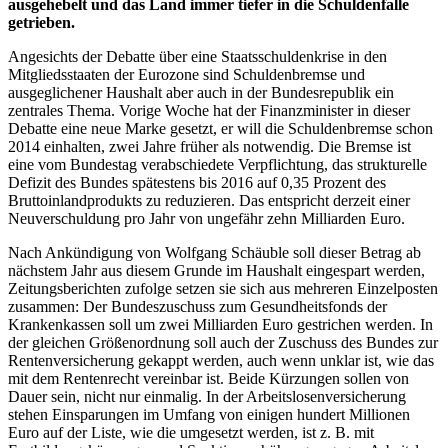
ausgehebelt und das Land immer tiefer in die Schuldenfalle
getrieben.
Angesichts der Debatte über eine Staatsschuldenkrise in den
Mitgliedsstaaten der Eurozone sind Schuldenbremse und
ausgeglichener Haushalt aber auch in der Bundesrepublik ein
zentrales Thema. Vorige Woche hat der Finanzminister in dieser
Debatte eine neue Marke gesetzt, er will die Schuldenbremse schon
2014 einhalten, zwei Jahre früher als notwendig. Die Bremse ist
eine vom Bundestag verabschiedete Verpflichtung, das strukturelle
Defizit des Bundes spätestens bis 2016 auf 0,35 Prozent des
Bruttoinlandprodukts zu reduzieren. Das entspricht derzeit einer
Neuverschuldung pro Jahr von ungefähr zehn Milliarden Euro.
Nach Ankündigung von Wolfgang Schäuble soll dieser Betrag ab
nächstem Jahr aus diesem Grunde im Haushalt eingespart werden,
Zeitungsberichten zufolge setzen sie sich aus mehreren Einzelposten
zusammen: Der Bundeszuschuss zum Gesundheitsfonds der
Krankenkassen soll um zwei Milliarden Euro gestrichen werden. In
der gleichen Größenordnung soll auch der Zuschuss des Bundes zur
Rentenversicherung gekappt werden, auch wenn unklar ist, wie das
mit dem Rentenrecht vereinbar ist. Beide Kürzungen sollen von
Dauer sein, nicht nur einmalig. In der Arbeitslosenversicherung
stehen Einsparungen im Umfang von einigen hundert Millionen
Euro auf der Liste, wie die umgesetzt werden, ist z. B. mit