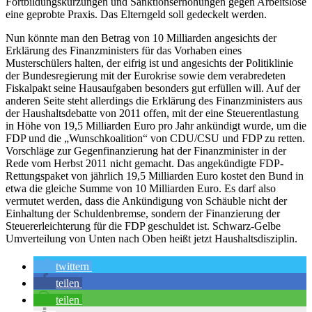
Fortbildungskürzungen und Sanktionserhöhungen gegen Arbeitslose
eine geprobte Praxis. Das Elterngeld soll gedeckelt werden.
Nun könnte man den Betrag von 10 Milliarden angesichts der
Erklärung des Finanzministers für das Vorhaben eines
Musterschülers halten, der eifrig ist und angesichts der Politiklinie
der Bundesregierung mit der Eurokrise sowie dem verabredeten
Fiskalpakt seine Hausaufgaben besonders gut erfüllen will. Auf der
anderen Seite steht allerdings die Erklärung des Finanzministers aus
der Haushaltsdebatte von 2011 offen, mit der eine Steuerentlastung
in Höhe von 19,5 Milliarden Euro pro Jahr ankündigt wurde, um die
FDP und die „Wunschkoalition“ von CDU/CSU und FDP zu retten.
Vorschläge zur Gegenfinanzierung hat der Finanzminister in der
Rede vom Herbst 2011 nicht gemacht. Das angekündigte FDP-
Rettungspaket von jährlich 19,5 Milliarden Euro kostet den Bund in
etwa die gleiche Summe von 10 Milliarden Euro. Es darf also
vermutet werden, dass die Ankündigung von Schäuble nicht der
Einhaltung der Schuldenbremse, sondern der Finanzierung der
Steuererleichterung für die FDP geschuldet ist. Schwarz-Gelbe
Umverteilung von Unten nach Oben heißt jetzt Haushaltsdisziplin.
twittern
teilen
teilen