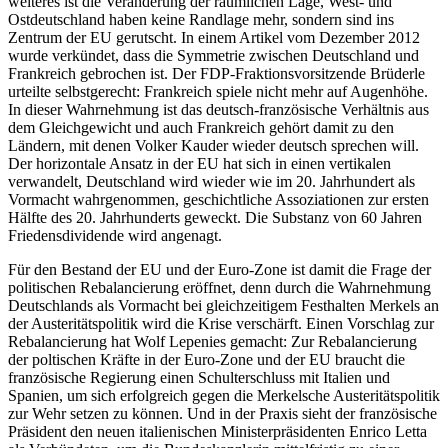
weiteres ist die Veränderung der räumlichen Lage, West- und
Ostdeutschland haben keine Randlage mehr, sondern sind ins
Zentrum der EU gerutscht. In einem Artikel vom Dezember 2012
wurde verkündet, dass die Symmetrie zwischen Deutschland und
Frankreich gebrochen ist. Der FDP-Fraktionsvorsitzende Brüderle
urteilte selbstgerecht: Frankreich spiele nicht mehr auf Augenhöhe.
In dieser Wahrnehmung ist das deutsch-französische Verhältnis aus
dem Gleichgewicht und auch Frankreich gehört damit zu den
Ländern, mit denen Volker Kauder wieder deutsch sprechen will.
Der horizontale Ansatz in der EU hat sich in einen vertikalen
verwandelt, Deutschland wird wieder wie im 20. Jahrhundert als
Vormacht wahrgenommen, geschichtliche Assoziationen zur ersten
Hälfte des 20. Jahrhunderts geweckt. Die Substanz von 60 Jahren
Friedensdividende wird angenagt.
Für den Bestand der EU und der Euro-Zone ist damit die Frage der
politischen Rebalancierung eröffnet, denn durch die Wahrnehmung
Deutschlands als Vormacht bei gleichzeitigem Festhalten Merkels an
der Austeritätspolitik wird die Krise verschärft. Einen Vorschlag zur
Rebalancierung hat Wolf Lepenies gemacht: Zur Rebalancierung
der poltischen Kräfte in der Euro-Zone und der EU braucht die
französische Regierung einen Schulterschluss mit Italien und
Spanien, um sich erfolgreich gegen die Merkelsche Austeritätspolitik
zur Wehr setzen zu können. Und in der Praxis sieht der französische
Präsident den neuen italienischen Ministerpräsidenten Enrico Letta