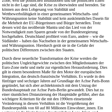
Zone, weil die politischen Institutionen und die politischen Eliten
nicht in der Lage sind, die Krise zu überwinden und beenden. Sie
können aus dem Lobgesang von Stabilität und
Wettbewerbsfähigkeit in einer gemeinsamen Wirtschafts- und
Währungsunion keine Stabilität und kein auskömmliches Dasein für
die Mehrheit der EU-Bürgerinnen und Bürger herstellen. Trotz
dessen wird das neoliberale Mantra und das Lied von der
Notwendigkeit zum Sparen gerade von der Bundesregierung
hochgehalten. Deutschland profitiert vom Euro, andere – wie die
Südländer – haben das Nachsehen in der gemeinsamen Wirtschafts-
und Währungsunion. Hierdurch gerät sie in die Gefahr der
politischen Differenzen zwischen den Staaten.
Durch diese neuerliche Transformation der Krise werden die
politischen Ungleichgewichte zwischen den Mitgliedsstaaten der
Euro-Zone mehr und mehr zur eigentlichen Herausforderung. Dies
gilt in einem besonderen Maße für den Motor der europäischen
Integration, das deutsch-französische Verhältnis. Es wurde in den
fünfziger und sechziger Jahren auf Grundlage der Achse Paris-Bonn
gegründet, hat sich aber architektonisch mit dem Umzug der
Bundeshauptstadt zur Achse Paris-Berlin gewandelt. Dies hat zu
einer räumlichen Distanzierung der Hauptstädte geführt, aber das
wichtigere Kriterium für die mit den 1990ern einsetzende
Veränderung in diesem Verhältnis ist die Vergrößerung der
Bundesrepublik von 60 auf 80 Millionen Einwohner_innen. Ein