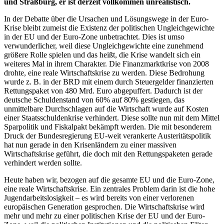
und Straßburg, er ist derzeit vollkommen unrealistisch.
In der Debatte über die Ursachen und Lösungswege in der Euro-
Krise bleibt zumeist die Existenz der politischen Ungleichgewichte
in der EU und der Euro-Zone unbetrachtet. Dies ist umso
verwunderlicher, weil diese Ungleichgewichte eine zunehmend
größere Rolle spielen und das heißt, die Krise wandelt sich ein
weiteres Mal in ihrem Charakter. Die Finanzmarktkrise von 2008
drohte, eine reale Wirtschaftskrise zu werden. Diese Bedrohung
wurde z. B. in der BRD mit einem durch Steuergelder finanzierten
Rettungspaket von 480 Mrd. Euro abgepuffert. Dadurch ist der
deutsche Schuldenstand von 60% auf 80% gestiegen, das
unmittelbare Durchschlagen auf die Wirtschaft wurde auf Kosten
einer Staatsschuldenkrise verhindert. Diese sollte nun mit dem Mittel
Sparpolitik und Fiskalpakt bekämpft werden. Die mit besonderem
Druck der Bundesregierung EU-weit verankerte Austeritätspolitik
hat nun gerade in den Krisenländern zu einer massiven
Wirtschaftskrise geführt, die doch mit den Rettungspaketen gerade
verhindert werden sollte.
Heute haben wir, bezogen auf die gesamte EU und die Euro-Zone,
eine reale Wirtschaftskrise. Ein zentrales Problem darin ist die hohe
Jugendarbeitslosigkeit – es wird bereits von einer verlorenen
europäischen Generation gesprochen. Die Wirtschaftskrise wird
mehr und mehr zu einer politischen Krise der EU und der Euro-