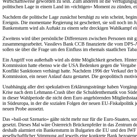
Wirtschaftsweise geworden zu sein. Zum anderen ist die Verfügungsge
politischen Lage in einem Land im »richtigen« Moment zu zünden, e
Nachdem die politische Lage zunächst beruhigt zu sein scheint, beginn
Ereignis. Die momentane Regierung ist gescheitert, sie soll noch im 
Bankensturm wird als Auftakt zu einem sehr dreckigen Wahlkampf ein
Zweitens wird über persönliche Differenzen zwischen Personen mit gr
zusammengearbeitet. Vassilevs Bank CCB finanzierte die vom DPS-Ab
sollen sie über die Frage um den Einfluss im ehemals staatlichen Taba
Ein Angriff von außerhalb wird als dritte Möglichkeit gesehen. Hint
Kommission hatte ebenso wie die USA Bedenken gegen die Vergabe v
Konflikt Sanktionen verhängt hatte. Nachdem 1996 der Verkauf der b
Kommission, ein neuer Anlauf dazu gestartet. Die geopolitisch motiv
Unabhängig aller drei spekulativen Erklärungsstränge haben Vorgäng
Krise nach dem Lehmann-Crash über die Schuldenthematik von Südeuro
in dieser Wahlperiode die nicht dem Euro angehörenden Mitgliedssta
in Südeuropa, in der die sozialen Folgen der neuen EU-Fiskalpolitik je
neuen Probe aussetzt.
Das »bail-out Szenario« gälte nicht mehr nur für die Euro-Staaten, 
gesetzt. Dieses Mal wäre Österreich Brückenpfeiler in das Zentrum d
deshalb alarmiert ein Bankensturm in Bulgarien die EU und den IWF
gesellschaftlicher Stimmung auf jeweils eine konkrete Bank bezogen