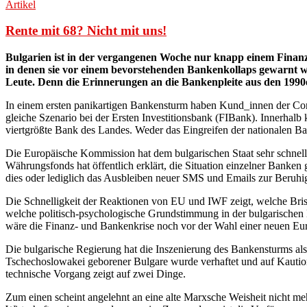
Artikel
Rente mit 68? Nicht mit uns!
Bulgarien ist in der vergangenen Woche nur knapp einem Fina
in denen sie vor einem bevorstehenden Bankenkollaps gewarnt wu
Leute. Denn die Erinnerungen an die Bankenpleite aus den 1990er
In einem ersten panikartigen Bankensturm haben Kund_innen der Cor
gleiche Szenario bei der Ersten Investitionsbank (FIBank). Innerhal
viertgrößte Bank des Landes. Weder das Eingreifen der nationalen B
Die Europäische Kommission hat dem bulgarischen Staat sehr schnell 
Währungsfonds hat öffentlich erklärt, die Situation einzelner Banken
dies oder lediglich das Ausbleiben neuer SMS und Emails zur Beruhigu
Die Schnelligkeit der Reaktionen von EU und IWF zeigt, welche Bris
welche politisch-psychologische Grundstimmung in der bulgarischen 
wäre die Finanz- und Bankenkrise noch vor der Wahl einer neuen 
Die bulgarische Regierung hat die Inszenierung des Bankensturms als k
Tschechoslowakei geborener Bulgare wurde verhaftet und auf Kaution 
technische Vorgang zeigt auf zwei Dinge.
Zum einen scheint angelehnt an eine alte Marxsche Weisheit nicht me