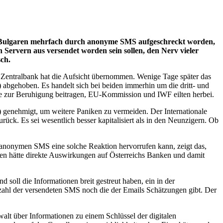
d Bulgaren mehrfach durch anonyme SMS aufgeschreckt worden,
Servern aus versendet worden sein sollen, den Nerv vieler
sch.
Zentralbank hat die Aufsicht übernommen. Wenige Tage später das
 abgehoben. Es handelt sich bei beiden immerhin um die dritt- und
nte zur Beruhigung beitragen, EU-Kommission und IWF eilten herbei.
) genehmigt, um weitere Paniken zu vermeiden. Der Internationale
ück. Es sei wesentlich besser kapitalisiert als in den Neunzigern. Ob
 anonymen SMS eine solche Reaktion hervorrufen kann, zeigt das,
ken hätte direkte Auswirkungen auf Österreichs Banken und damit
 soll die Informationen breit gestreut haben, ein in der
Anzahl der versendeten SMS noch die der Emails Schätzungen gibt. Der
alt über Informationen zu einem Schlüssel der digitalen