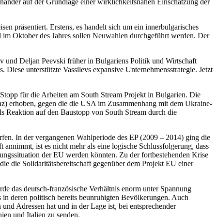
inander auf der Grundlage einer wirklichkeitsnahen Einschätzung der
en präsentiert. Erstens, es handelt sich um ein innerbulgarisches
 und im Oktober des Jahres sollen Neuwahlen durchgeführt werden. Der
 und Deljan Peevski früher in Bulgariens Politik und Wirtschaft
iese unterstützte Vassilevs expansive Unternehmensstrategie. Jetzt
Stopp für die Arbeiten am South Stream Projekt in Bulgarien. Die
sgaz) erhoben, gegen die die USA im Zusammenhang mit dem Ukraine-
als Reaktion auf den Baustopp von South Stream durch die
.
rfen. In der vergangenen Wahlperiode des EP (2009 – 2014) ging die
nnimmt, ist es nicht mehr als eine logische Schlussfolgerung, dass
ungssituation der EU werden könnten. Zu der fortbestehenden Krise
 die die Solidaritätsbereitschaft gegenüber dem Projekt EU einer
urde das deutsch-französische Verhältnis enorm unter Spannung
 in deren politisch bereits beunruhigten Bevölkerungen. Auch
d Adressen hat und in der Lage ist, bei entsprechender
ien und Italien zu senden.