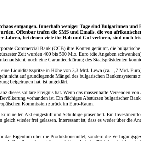
nzchaos entgangen. Innerhalb weniger Tage sind Bulgarinnen un
rden. Offenbar trafen die SMS und Emails, die von afrikanischen 
 Jahren, bei denen viele ihr Hab und Gut verloren, sind noch fri
porate Commercial Bank (CCB) ihre Konten geräumt, die bulgarische 
b kürzester Zeit wurden 400 bis 500 Mio. Euro (die Angaben schwanken)
ankenaufsicht, noch eine Garantieerklärung des Staatspräsidenten kon
eine Liquiditätsspritze in Höhe von 3,3 Mrd. Lewa (ca. 1,7 Mrd. Euro
 geht nicht auf grundlegende Mängel des bulgarischen Bankensystems zur
ng beigetragen hat, ist ungeklärt.
anz dieses solitäre Ereignis hat. Wenn das massenhafte Versenden von
Bevölkerung vorhanden ist. Ein flächiges Abstürzen bulgarischer Ban
Europäischen Kommission zurück im Euro-Raum.
riminellen Akt eingestuft und Schuldige präsentiert. Ein Investmentfond
gleich wieder frei gelassen. Interessant ist, dass es weder über die 
hr das Eigentum über die Produktionsmittel, sondern die Verfügungsgew