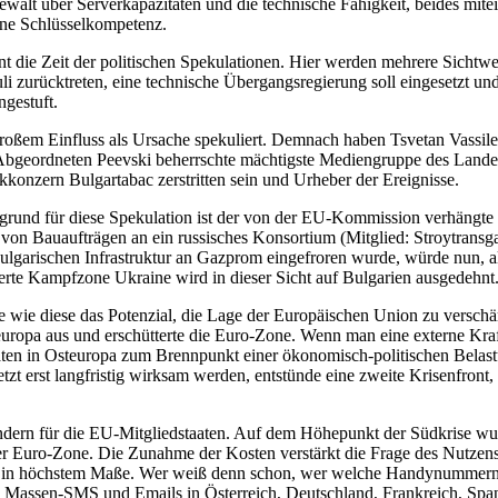
walt über Serverkapazitäten und die technische Fähigkeit, beides mite
ine Schlüsselkompetenz.
t die Zeit der politischen Spekulationen. Hier werden mehrere Sichtweis
Juli zurücktreten, eine technische Übergangsregierung soll eingesetzt
gestuft.
oßem Einfluss als Ursache spekuliert. Demnach haben Tsvetan Vassilev
geordneten Peevski beherrschte mächtigste Mediengruppe des Landes. D
kkonzern Bulgartabac zerstritten sein und Urheber der Ereignisse.
ergrund für diese Spekulation ist der von der EU-Kommission verhängte 
on Bauaufträgen an ein russisches Konsortium (Mitglied: Stroytran
ulgarischen Infrastruktur an Gazprom eingefroren wurde, würde nun, 
ierte Kampfzone Ukraine wird in dieser Sicht auf Bulgarien ausgedehnt
e wie diese das Potenzial, die Lage der Europäischen Union zu verschä
pa aus und erschütterte die Euro-Zone. Wenn man eine externe Kraft a
aten in Osteuropa zum Brennpunkt einer ökonomisch-politischen Belast
tzt erst langfristig wirksam werden, entstünde eine zweite Krisenfront,
sondern für die EU-Mitgliedstaaten. Auf dem Höhepunkt der Südkrise w
er Euro-Zone. Die Zunahme der Kosten verstärkt die Frage des Nutzens
 in höchstem Maße. Wer weiß denn schon, wer welche Handynummern un
e Massen-SMS und Emails in Österreich, Deutschland, Frankreich, Span