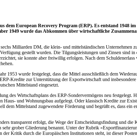
aus dem European Recovery Program (ERP). Es entstand 1948 im
zember 1949 wurde das Abkommen über wirtschaftliche Zusammena
hs Milliarden DM, die klein- und mittelständischen Unternehmen zum 
 Verfügung gestellt wurden. Die Tilgungsleistungen und Zinsen sind i
verzichtet, sie konnte aber freiwillig erfolgen. Nach dem Schuldenerl
chehen.
 1953 wurde festgelegt, dass die Mittel ausschließlich dem Wiederauf
RP-Kredite zur Unterstützung der Exportwirtschaft und insbesondere z
tschen Mittelstand eingesetzt.
tellung des Wirtschaftsplans des ERP-Sondervermögens neu festgelegt.
aten Haus- und Wohnungsbau aufgelegt. Oder klassisch Kredite zur Exis
ll dem Mittelstand zugewendete Förderung und begrüßt es, dass ein er
sonders transparent erfolgt, die Wege der Entscheidungsfindung und die 
 sehr grober Gliederung benannt. Unter der Rubrik »Exportfinanzierun
der Kritik durch die Europäischen Institutionen steht, ist dieser Poste