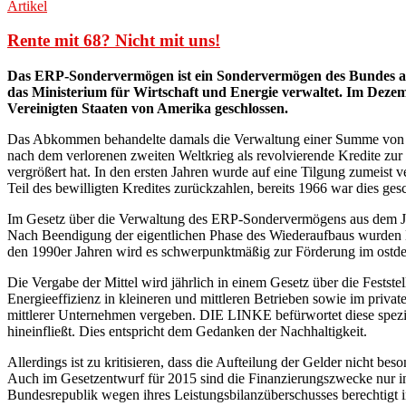
Artikel
Rente mit 68? Nicht mit uns!
Das ERP-Sondervermögen ist ein Sondervermögen des Bundes 
das Ministerium für Wirtschaft und Energie verwaltet. Im De
Vereinigten Staaten von Amerika geschlossen.
Das Abkommen behandelte damals die Verwaltung einer Summe von sec
nach dem verlorenen zweiten Weltkrieg als revolvierende Kredite zur
vergrößert hat. In den ersten Jahren wurde auf eine Tilgung zumeist 
Teil des bewilligten Kredites zurückzahlen, bereits 1966 war dies ges
Im Gesetz über die Verwaltung des ERP-Sondervermögens aus dem Jahr
Nach Beendigung der eigentlichen Phase des Wiederaufbaus wurden E
den 1990er Jahren wird es schwerpunktmäßig zur Förderung im ostdeu
Die Vergabe der Mittel wird jährlich in einem Gesetz über die Fests
Energieeffizienz in kleineren und mittleren Betrieben sowie im priv
mittlerer Unternehmen vergeben. DIE LINKE befürwortet diese spezie
hineinfließt. Dies entspricht dem Gedanken der Nachhaltigkeit.
Allerdings ist zu kritisieren, dass die Aufteilung der Gelder nicht be
Auch im Gesetzentwurf für 2015 sind die Finanzierungszwecke nur in
Bundesrepublik wegen ihres Leistungsbilanzüberschusses berechtigt in 