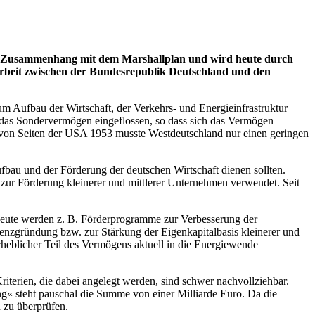
 Zusammenhang mit dem Marshallplan und wird heute durch
rbeit zwischen der Bundesrepublik Deutschland und den
Aufbau der Wirtschaft, der Verkehrs- und Energieinfrastruktur
n das Sondervermögen eingeflossen, so dass sich das Vermögen
ass von Seiten der USA 1953 musste Westdeutschland nur einen geringen
bau und der Förderung der deutschen Wirtschaft dienen sollten.
ur Förderung kleinerer und mittlerer Unternehmen verwendet. Seit
 Heute werden z. B. Förderprogramme zur Verbesserung der
tenzgründung bzw. zur Stärkung der Eigenkapitalbasis kleinerer und
heblicher Teil des Vermögens aktuell in die Energiewende
Kriterien, die dabei angelegt werden, sind schwer nachvollziehbar.
g« steht pauschal die Summe von einer Milliarde Euro. Da die
n zu überprüfen.