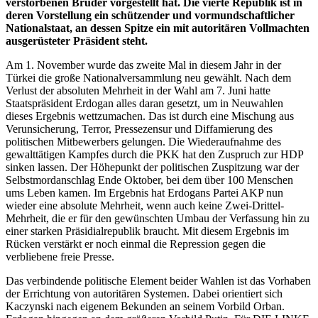
verstorbenen Bruder vorgestellt hat. Die vierte Republik ist in
deren Vorstellung ein schützender und vormundschaftlicher
Nationalstaat, an dessen Spitze ein mit autoritären Vollmachten
ausgerüsteter Präsident steht.
Am 1. November wurde das zweite Mal in diesem Jahr in der
Türkei die große Nationalversammlung neu gewählt. Nach dem
Verlust der absoluten Mehrheit in der Wahl am 7. Juni hatte
Staatspräsident Erdogan alles daran gesetzt, um in Neuwahlen
dieses Ergebnis wettzumachen. Das ist durch eine Mischung aus
Verunsicherung, Terror, Pressezensur und Diffamierung des
politischen Mitbewerbers gelungen. Die Wiederaufnahme des
gewalttätigen Kampfes durch die PKK hat den Zuspruch zur HDP
sinken lassen. Der Höhepunkt der politischen Zuspitzung war der
Selbstmordanschlag Ende Oktober, bei dem über 100 Menschen
ums Leben kamen. Im Ergebnis hat Erdogans Partei AKP nun
wieder eine absolute Mehrheit, wenn auch keine Zwei-Drittel-
Mehrheit, die er für den gewünschten Umbau der Verfassung hin zu
einer starken Präsidialrepublik braucht. Mit diesem Ergebnis im
Rücken verstärkt er noch einmal die Repression gegen die
verbliebene freie Presse.
Das verbindende politische Element beider Wahlen ist das Vorhaben
der Errichtung von autoritären Systemen. Dabei orientiert sich
Kaczynski nach eigenem Bekunden an seinem Vorbild Orban.