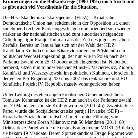
Erinnerungen an die Balkankriege (1990-1995) noch frisch und
es gibt auch viel Verständnis für die Situation.
Die Hrvatska demokratska zajednica (HDZ) – Kroatische
Demokratische Union hat, seitdem sie in der Opposition ist, einen
zunehmend rechten Kurs eingeschlagen und orientiert sich wieder
stärker an der nationalistischen und zum autoritären neigenden
Gründungsfigur Franjo Tudjman aus der Zeit des jugoslawischen
Zerfalls. Bereits im Januar hat sich mit der Wahl der HDZ-
Kandidatin Kolinda Grabar Kitarović zur ersten Präsidentin ein
politischer Wechsel angekündigt, der nun wie in Polen nach der
Parlamentswahl vom 25. Oktober auch eingetreten ist. Nebenbei
bemerkt, sitzen nun mindestens vier Minister, Macierewicz, Ziobro,
Kamiński und Waszczykowski im polnischen Kabinett, die schon in
der ersten PiS-Regierung 2005 bis 2007 das reaktionäre und EU-
feindliche Projekt IV. Republik massiv vorangetrieben haben.
Unter Leitung des ehemaligen kroatischen Geheimdienstchefs
Tomislav Karamarko ist die HDZ nun auch in der Parlamentswahl
mit 59 Mandaten stärkste Kraft geworden (2011: 45). Zweitstärkste
Partei wurde die Socijaldemokratska partija Hrvatske (SDP) –
Kroatische Sozialdemokratische Partei – unter Führung von
Ministerpräsident Zoran Milanovic mit 56 Mandaten (2011: 60).
Drittstärkste Partei wurde die erstmals angetretene MOST (Brücke),
sie bekam 19 Mandate. Deren Spitzenkandidat Drago Prgomet war