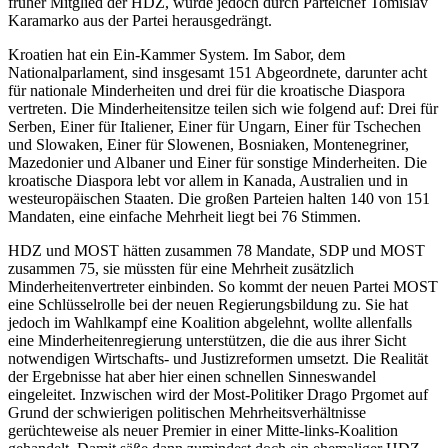
früher Mitglied der HDZ, wurde jedoch durch Parteichef Tomislav
Karamarko aus der Partei herausgedrängt.
Kroatien hat ein Ein-Kammer System. Im Sabor, dem
Nationalparlament, sind insgesamt 151 Abgeordnete, darunter acht
für nationale Minderheiten und drei für die kroatische Diaspora
vertreten. Die Minderheitensitze teilen sich wie folgend auf: Drei für
Serben, Einer für Italiener, Einer für Ungarn, Einer für Tschechen
und Slowaken, Einer für Slowenen, Bosniaken, Montenegriner,
Mazedonier und Albaner und Einer für sonstige Minderheiten. Die
kroatische Diaspora lebt vor allem in Kanada, Australien und in
westeuropäischen Staaten. Die großen Parteien halten 140 von 151
Mandaten, eine einfache Mehrheit liegt bei 76 Stimmen.
HDZ und MOST hätten zusammen 78 Mandate, SDP und MOST
zusammen 75, sie müssten für eine Mehrheit zusätzlich
Minderheitenvertreter einbinden. So kommt der neuen Partei MOST
eine Schlüsselrolle bei der neuen Regierungsbildung zu. Sie hat
jedoch im Wahlkampf eine Koalition abgelehnt, wollte allenfalls
eine Minderheitenregierung unterstützen, die die aus ihrer Sicht
notwendigen Wirtschafts- und Justizreformen umsetzt. Die Realität
der Ergebnisse hat aber hier einen schnellen Sinneswandel
eingeleitet. Inzwischen wird der Most-Politiker Drago Prgomet auf
Grund der schwierigen politischen Mehrheitsverhältnisse
gerüchteweise als neuer Premier in einer Mitte-links-Koalition