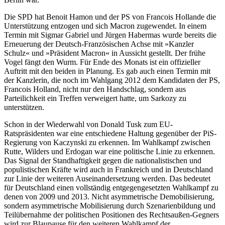
Die SPD hat Benoit Hamon und der PS von Francois Hollande die
Unterstützung entzogen und sich Macron zugewendet. In einem
Termin mit Sigmar Gabriel und Jürgen Habermas wurde bereits die
Erneuerung der Deutsch-Französischen Achse mit »Kanzler
Schulz« und »Präsident Macron« in Aussicht gestellt. Der frühe
Vogel fängt den Wurm. Für Ende des Monats ist ein offizieller
Auftritt mit den beiden in Planung. Es gab auch einen Termin mit
der Kanzlerin, die noch im Wahlgang 2012 dem Kandidaten der PS,
Francois Holland, nicht nur den Handschlag, sondern aus
Parteilichkeit ein Treffen verweigert hatte, um Sarkozy zu
unterstützen.
Schon in der Wiederwahl von Donald Tusk zum EU-
Ratspräsidenten war eine entschiedene Haltung gegenüber der PiS-
Regierung von Kaczynski zu erkennen. Im Wahlkampf zwischen
Rutte, Wilders und Erdogan war eine politische Linie zu erkennen.
Das Signal der Standhaftigkeit gegen die nationalistischen und
populistischen Kräfte wird auch in Frankreich und in Deutschland
zur Linie der weiteren Auseinandersetzung werden. Das bedeutet
für Deutschland einen vollständig entgegengesetzten Wahlkampf zu
denen von 2009 und 2013. Nicht asymmetrische Demobilisierung,
sondern asymmetrische Mobilisierung durch Szenarienbildung und
Teilübernahme der politischen Positionen des Rechtsaußen-Gegners
wird zur Blaupause für den weiteren Wahlkampf der