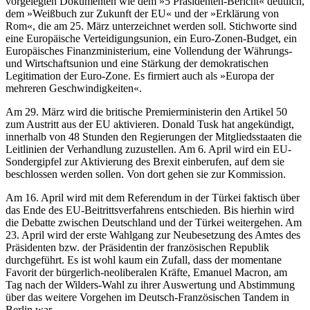
vorgelegten Dokumenten wie dem »5 Präsidenten-Bericht« deutlich,
dem »Weißbuch zur Zukunft der EU« und der »Erklärung von
Rom«, die am 25. März unterzeichnet werden soll. Stichworte sind
eine Europäische Verteidigungsunion, ein Euro-Zonen-Budget, ein
Europäisches Finanzministerium, eine Vollendung der Währungs-
und Wirtschaftsunion und eine Stärkung der demokratischen
Legitimation der Euro-Zone. Es firmiert auch als »Europa der
mehreren Geschwindigkeiten«.
Am 29. März wird die britische Premierministerin den Artikel 50
zum Austritt aus der EU aktivieren. Donald Tusk hat angekündigt,
innerhalb von 48 Stunden den Regierungen der Mitgliedsstaaten die
Leitlinien der Verhandlung zuzustellen. Am 6. April wird ein EU-
Sondergipfel zur Aktivierung des Brexit einberufen, auf dem sie
beschlossen werden sollen. Von dort gehen sie zur Kommission.
Am 16. April wird mit dem Referendum in der Türkei faktisch über
das Ende des EU-Beitrittsverfahrens entschieden. Bis hierhin wird
die Debatte zwischen Deutschland und der Türkei weitergehen. Am
23. April wird der erste Wahlgang zur Neubesetzung des Amtes des
Präsidenten bzw. der Präsidentin der französischen Republik
durchgeführt. Es ist wohl kaum ein Zufall, dass der momentane
Favorit der bürgerlich-neoliberalen Kräfte, Emanuel Macron, am
Tag nach der Wilders-Wahl zu ihrer Auswertung und Abstimmung
über das weitere Vorgehen im Deutsch-Französischen Tandem in
Berlin war.