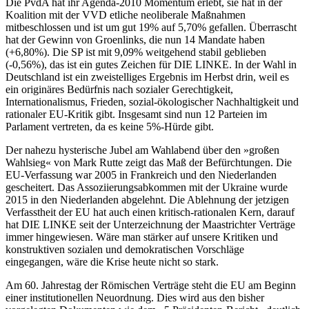
Die PvdA hat ihr Agenda-2010 Momentum erlebt, sie hat in der
Koalition mit der VVD etliche neoliberale Maßnahmen
mitbeschlossen und ist um gut 19% auf 5,70% gefallen. Überrascht
hat der Gewinn von Groenlinks, die nun 14 Mandate haben
(+6,80%). Die SP ist mit 9,09% weitgehend stabil geblieben
(-0,56%), das ist ein gutes Zeichen für DIE LINKE. In der Wahl in
Deutschland ist ein zweistelliges Ergebnis im Herbst drin, weil es
ein originäres Bedürfnis nach sozialer Gerechtigkeit,
Internationalismus, Frieden, sozial-ökologischer Nachhaltigkeit und
rationaler EU-Kritik gibt. Insgesamt sind nun 12 Parteien im
Parlament vertreten, da es keine 5%-Hürde gibt.
Der nahezu hysterische Jubel am Wahlabend über den »großen
Wahlsieg« von Mark Rutte zeigt das Maß der Befürchtungen. Die
EU-Verfassung war 2005 in Frankreich und den Niederlanden
gescheitert. Das Assoziierungsabkommen mit der Ukraine wurde
2015 in den Niederlanden abgelehnt. Die Ablehnung der jetzigen
Verfasstheit der EU hat auch einen kritisch-rationalen Kern, darauf
hat DIE LINKE seit der Unterzeichnung der Maastrichter Verträge
immer hingewiesen. Wäre man stärker auf unsere Kritiken und
konstruktiven sozialen und demokratischen Vorschläge
eingegangen, wäre die Krise heute nicht so stark.
Am 60. Jahrestag der Römischen Verträge steht die EU am Beginn
einer institutionellen Neuordnung. Dies wird aus den bisher