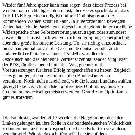
Wieder fünf Jahre später kann man sagen, dass dieser Prozess bei
weitem noch nicht abgeschlossen ist, aber vieles spricht dafür, dass
DIE LINKE quicklebendig ist und mit Optimismus auf die
kommenden Wahlen schauen kann. In außerordentlich bewegten
Zeiten hat sich die Partei neu aufgestellt und gelernt, innerparteiliche
Widersprüche ohne Selbstzerstörung auszutragen oder zumindest
auszuhalten. Das ist nach wie vor nicht vergnügungssteuerpflichtig,
aber eine große historische Leistung. Um sie richtig einzuordnen,
muss man einmal kurz in die Geschichte deutscher oder auch
anderer linker Parteien schauen. Es bleibt vor allem in
Ostdeutschland das bleibende Verdienst zehntausender Mitglieder
der PDS, für diese neue Partei den Weg geebnet und
Voraussetzungen für ihren Erfolg mitgeschaffen zu haben. Zugleich
ist es gelungen, die neue Partei in allen Bundesländern zu
verankern. Noch nicht ausreichend, wie die letzten Landtagswahlen
gezeigt haben. Auch im Osten gibt es tiefe Umbrüche, muss ein
Generationenwechsel gemeistert werden. Grund zum Optimismus
gibt es trotzdem.
Die Bundestagswahlen 2017 werden die Nagelprobe, ob es der
Linken gelungen ist, ihre Rolle in der bundesdeutschen Wirklichkeit
zu finden und sie ihrem Anspruch, die Gesellschaft zu verändern,
gerecht wird. Wie sie das schaffen will, hat sie auf dem