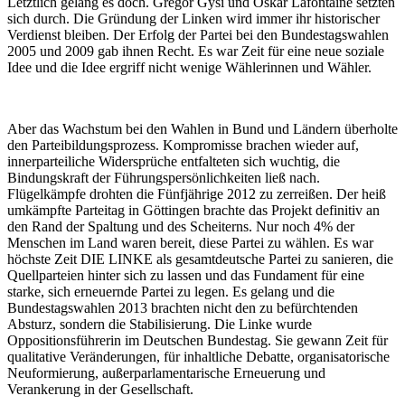
Letztlich gelang es doch. Gregor Gysi und Oskar Lafontaine setzten
sich durch. Die Gründung der Linken wird immer ihr historischer
Verdienst bleiben. Der Erfolg der Partei bei den Bundestagswahlen
2005 und 2009 gab ihnen Recht. Es war Zeit für eine neue soziale
Idee und die Idee ergriff nicht wenige Wählerinnen und Wähler.
Aber das Wachstum bei den Wahlen in Bund und Ländern überholte
den Parteibildungsprozess. Kompromisse brachen wieder auf,
innerparteiliche Widersprüche entfalteten sich wuchtig, die
Bindungskraft der Führungspersönlichkeiten ließ nach.
Flügelkämpfe drohten die Fünfjährige 2012 zu zerreißen. Der heiß
umkämpfte Parteitag in Göttingen brachte das Projekt definitiv an
den Rand der Spaltung und des Scheiterns. Nur noch 4% der
Menschen im Land waren bereit, diese Partei zu wählen. Es war
höchste Zeit DIE LINKE als gesamtdeutsche Partei zu sanieren, die
Quellparteien hinter sich zu lassen und das Fundament für eine
starke, sich erneuernde Partei zu legen. Es gelang und die
Bundestagswahlen 2013 brachten nicht den zu befürchtenden
Absturz, sondern die Stabilisierung. Die Linke wurde
Oppositionsführerin im Deutschen Bundestag. Sie gewann Zeit für
qualitative Veränderungen, für inhaltliche Debatte, organisatorische
Neuformierung, außerparlamentarische Erneuerung und
Verankerung in der Gesellschaft.