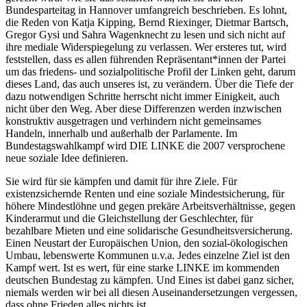
Bundesparteitag in Hannover umfangreich beschrieben. Es lohnt,
die Reden von Katja Kipping, Bernd Riexinger, Dietmar Bartsch,
Gregor Gysi und Sahra Wagenknecht zu lesen und sich nicht auf
ihre mediale Widerspiegelung zu verlassen. Wer ersteres tut, wird
feststellen, dass es allen führenden Repräsentant*innen der Partei
um das friedens- und sozialpolitische Profil der Linken geht, darum
dieses Land, das auch unseres ist, zu verändern. Über die Tiefe der
dazu notwendigen Schritte herrscht nicht immer Einigkeit, auch
nicht über den Weg. Aber diese Differenzen werden inzwischen
konstruktiv ausgetragen und verhindern nicht gemeinsames
Handeln, innerhalb und außerhalb der Parlamente. Im
Bundestagswahlkampf wird DIE LINKE die 2007 versprochene
neue soziale Idee definieren.
Sie wird für sie kämpfen und damit für ihre Ziele. Für
existenzsichernde Renten und eine soziale Mindestsicherung, für
höhere Mindestlöhne und gegen prekäre Arbeitsverhältnisse, gegen
Kinderarmut und die Gleichstellung der Geschlechter, für
bezahlbare Mieten und eine solidarische Gesundheitsversicherung.
Einen Neustart der Europäischen Union, den sozial-ökologischen
Umbau, lebenswerte Kommunen u.v.a. Jedes einzelne Ziel ist den
Kampf wert. Ist es wert, für eine starke LINKE im kommenden
deutschen Bundestag zu kämpfen. Und Eines ist dabei ganz sicher,
niemals werden wir bei all diesen Auseinandersetzungen vergessen,
dass ohne Frieden alles nichts ist.