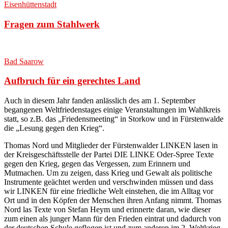
Eisenhüttenstadt
Fragen zum Stahlwerk
Bad Saarow
Aufbruch für ein gerechtes Land
Auch in diesem Jahr fanden anlässlich des am 1. September
begangenen Weltfriedenstages einige Veranstaltungen im Wahlkreis
statt, so z.B. das „Friedensmeeting“ in Storkow und in Fürstenwalde
die „Lesung gegen den Krieg“.
Thomas Nord und Mitglieder der Fürstenwalder LINKEN lasen in
der Kreisgeschäftsstelle der Partei DIE LINKE Oder-Spree Texte
gegen den Krieg, gegen das Vergessen, zum Erinnern und
Mutmachen. Um zu zeigen, dass Krieg und Gewalt als politische
Instrumente geächtet werden und verschwinden müssen und dass
wir LINKEN für eine friedliche Welt einstehen, die im Alltag vor
Ort und in den Köpfen der Menschen ihren Anfang nimmt. Thomas
Nord las Texte von Stefan Heym und erinnerte daran, wie dieser
zum einen als junger Mann für den Frieden eintrat und dadurch von
der deutschen Schule geflogen ist und zum anderen im 2. Weltkrieg