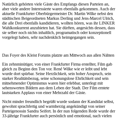
Natürlich gehörten viele Gäste des Empfangs diesen Parteien an,
aber viele andere Interessierte waren ebenfalls gekommen. Auch der
aktuelle Frankfurter Oberbürgermeister Dr. Martin Wilke nebst den
städtischen Beigeordneten Markus Derling und Jens-Marcel Ulrich,
die alle Drei ebenfalls kandidieren, wollten hören, was ihr LINKER
Wahlkonkurrent anzubieten hat. Sie dürften, angesichts dessen, dass
sie selber noch nichts inhaltlich, programatisch oder konzeptionell
vorgelegt haben, sehr nachdenklich heimgegangen sein.
Das Foyer des Kleist Forums platzte am Mittwoch aus allen Nähten
Ein zehnminütiger, von einer Frankfurter Firma erstellter, Film gab
gleich zu Beginn den Ton vor. René Wilke wie er leibt und lebt
wurde dort spürbar. Seine Herzlichkeit, sein hoher Anspruch, sein
starker Realitätsbezug, seine schonungslose Ehrlichkeit und sein
mitnehmender Optimismus waren hier erlebbar, unterlegt mit
sehenswerten Bildern aus dem Leben der Stadt. Der Film erntete
lautstarken Applaus von einer Mehrzahl der Gäste.
Nicht minder freundlich begrüßt wurde sodann der Kandidat selbst,
gewohnt sprachfertig und warmherzig angekündigt von seiner
Parteigenossin Sandra Seifert. In der nun folgenden Rede wurde der
33-jährige Frankfurter auch persönlich und emotional, nach vielen