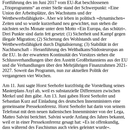
Fortführung des im Juni 2017 vom EU-Rat beschlossenen
„Trioprogramms“ an erster Stelle stand der Schwerpunkt: »Eine
Union der Arbeitsplätze, des Wachstums und der
Wettbewerbsfähigkeit«. Aber wir leben in politisch »dynamischen«
Zeiten und so wurde kurzerhand neu gewichtet, nun stehen die
nächsten sechs Monate unter dem Motto »Ein Europa, das schützt«.
Drei Punkte sind darin fett gesetzt: (1) Sicherheit und Kampf gegen
illegale Migration; (2) Sicherung des Wohlstands und der
Wettbewerbsfähigkeit durch Digitalisierung; (3) Stabilität in der
Nachbarschaft – Heranführung des Weltbalkans/Südosteuropas an
die EU. In der erwarteten Kontinuität des Vorsitzes stehen die
Schlussverhandlungen über den Austritt Großbritanniens aus der EU
und die Verhandlungen über den Mehrjährigen Finanzrahmen 2021-
2027. Soweit das Programm, nun zur aktuellen Politik der
vergangenen vier Wochen.
Am 11. Juni sagte Horst Seehofer kurzfristig die Vorstellung seines
Masterplans Asyl ab, weil es substanzielle Differenzen zwischen
Merkel und ihm gäbe. Am 13. Juni gaben Horst Seehofer und
Sebastian Kurz auf Einladung des deutschen Innenministers eine
gemeinsame Pressekonferenz. Horst Seehofer hat darin von seinem
Telefonat mit dem neuen italienischen Innenminister von der Lega,
Matteo Salvini berichtet. Salvini wurde Anfang des Jahres bekannt,
weil er in einer Pressekonferenz gesagt hat: »Es ist offenkundig,
dass während des Faschismus auch vieles geleistet wurde«.