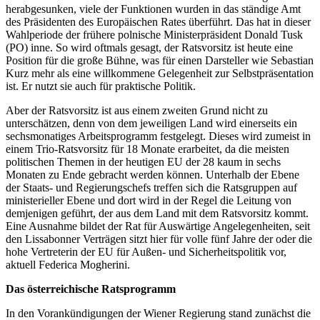
herabgesunken, viele der Funktionen wurden in das ständige Amt
des Präsidenten des Europäischen Rates überführt. Das hat in dieser
Wahlperiode der frühere polnische Ministerpräsident Donald Tusk
(PO) inne. So wird oftmals gesagt, der Ratsvorsitz ist heute eine
Position für die große Bühne, was für einen Darsteller wie Sebastian
Kurz mehr als eine willkommene Gelegenheit zur Selbstpräsentation
ist. Er nutzt sie auch für praktische Politik.
Aber der Ratsvorsitz ist aus einem zweiten Grund nicht zu
unterschätzen, denn von dem jeweiligen Land wird einerseits ein
sechsmonatiges Arbeitsprogramm festgelegt. Dieses wird zumeist in
einem Trio-Ratsvorsitz für 18 Monate erarbeitet, da die meisten
politischen Themen in der heutigen EU der 28 kaum in sechs
Monaten zu Ende gebracht werden können. Unterhalb der Ebene
der Staats- und Regierungschefs treffen sich die Ratsgruppen auf
ministerieller Ebene und dort wird in der Regel die Leitung von
demjenigen geführt, der aus dem Land mit dem Ratsvorsitz kommt.
Eine Ausnahme bildet der Rat für Auswärtige Angelegenheiten, seit
den Lissabonner Verträgen sitzt hier für volle fünf Jahre der oder die
hohe Vertreterin der EU für Außen- und Sicherheitspolitik vor,
aktuell Federica Mogherini.
Das österreichische Ratsprogramm
In den Vorankündigungen der Wiener Regierung stand zunächst die