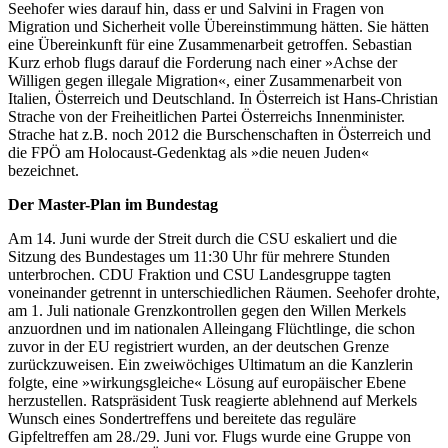
Seehofer wies darauf hin, dass er und Salvini in Fragen von
Migration und Sicherheit volle Übereinstimmung hätten. Sie hätten
eine Übereinkunft für eine Zusammenarbeit getroffen. Sebastian
Kurz erhob flugs darauf die Forderung nach einer »Achse der
Willigen gegen illegale Migration«, einer Zusammenarbeit von
Italien, Österreich und Deutschland. In Österreich ist Hans-Christian
Strache von der Freiheitlichen Partei Österreichs Innenminister.
Strache hat z.B. noch 2012 die Burschenschaften in Österreich und
die FPÖ am Holocaust-Gedenktag als »die neuen Juden«
bezeichnet.
Der Master-Plan im Bundestag
Am 14. Juni wurde der Streit durch die CSU eskaliert und die
Sitzung des Bundestages um 11:30 Uhr für mehrere Stunden
unterbrochen. CDU Fraktion und CSU Landesgruppe tagten
voneinander getrennt in unterschiedlichen Räumen. Seehofer drohte,
am 1. Juli nationale Grenzkontrollen gegen den Willen Merkels
anzuordnen und im nationalen Alleingang Flüchtlinge, die schon
zuvor in der EU registriert wurden, an der deutschen Grenze
zurückzuweisen. Ein zweiwöchiges Ultimatum an die Kanzlerin
folgte, eine »wirkungsgleiche« Lösung auf europäischer Ebene
herzustellen. Ratspräsident Tusk reagierte ablehnend auf Merkels
Wunsch eines Sondertreffens und bereitete das reguläre
Gipfeltreffen am 28./29. Juni vor. Flugs wurde eine Gruppe von