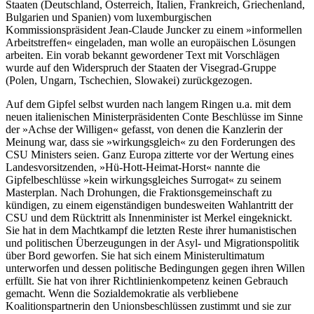
Staaten (Deutschland, Österreich, Italien, Frankreich, Griechenland,
Bulgarien und Spanien) vom luxemburgischen
Kommissionspräsident Jean-Claude Juncker zu einem »informellen
Arbeitstreffen« eingeladen, man wolle an europäischen Lösungen
arbeiten. Ein vorab bekannt gewordener Text mit Vorschlägen
wurde auf den Widerspruch der Staaten der Visegrad-Gruppe
(Polen, Ungarn, Tschechien, Slowakei) zurückgezogen.
Auf dem Gipfel selbst wurden nach langem Ringen u.a. mit dem
neuen italienischen Ministerpräsidenten Conte Beschlüsse im Sinne
der »Achse der Willigen« gefasst, von denen die Kanzlerin der
Meinung war, dass sie »wirkungsgleich« zu den Forderungen des
CSU Ministers seien. Ganz Europa zitterte vor der Wertung eines
Landesvorsitzenden, »Hü-Hott-Heimat-Horst« nannte die
Gipfelbeschlüsse »kein wirkungsgleiches Surrogat« zu seinem
Masterplan. Nach Drohungen, die Fraktionsgemeinschaft zu
kündigen, zu einem eigenständigen bundesweiten Wahlantritt der
CSU und dem Rücktritt als Innenminister ist Merkel eingeknickt.
Sie hat in dem Machtkampf die letzten Reste ihrer humanistischen
und politischen Überzeugungen in der Asyl- und Migrationspolitik
über Bord geworfen. Sie hat sich einem Ministerultimatum
unterworfen und dessen politische Bedingungen gegen ihren Willen
erfüllt. Sie hat von ihrer Richtlinienkompetenz keinen Gebrauch
gemacht. Wenn die Sozialdemokratie als verbliebene
Koalitionspartnerin den Unionsbeschlüssen zustimmt und sie zur