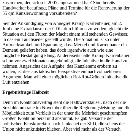
zusammen, der sich seit 2005 angesammelt hat? Sind bereits
Handwerker beauftragt, Pläne und Termine für die Renovierung der
55 qm Kanzlerwohnung vorzubereiten?
Seit der Ankündigung von Annegret Kramp-Karrenbauer, am 2.
Juni eine Extraklausur der CDU durchführen zu wollen, gleicht die
Situation auf den Fluren der Macht einem still stehenden Gewässer,
in das ein Tauchsieder gestellt wurde. Die Situation ist so unter
Aufmerksamkeit und Spannung, dass Merkel und Karrenbauer ein
Dementi geliefert haben, das doch irgendwie auch wie eine
mögliche Bestätigung klang. Andererseits hatte Kramp-Karrenbauer
schon vor zwei Monaten angekündigt, die Initiative in die Hand zu
nehmen. Angesichts der Aufgabe, das Kanzleramt erobern zu
wollen, ist dies aus taktischer Perspektive ein nachvollziehbares
Argument. Man will einer möglichen Rot-Rot-Grünen Initiative die
Luft entziehen.
Ergebnisfrage Halbzeit
Denn im Koalitionsvertrag steht die Halbwertklausel, nach der die
Sozialdemokratie im November über die Regierungsleistung und die
Möglichkeit zum Verbleib in der unter die Mehrheit geschrumpften
Großen Koalition berät und abstimmt. Es gab Versuche der
politischen Kurskorrektur nach Links bei der SPD, die seitens der
Union nicht unkritisiert blieben. Aber viel mehr als der Versuch