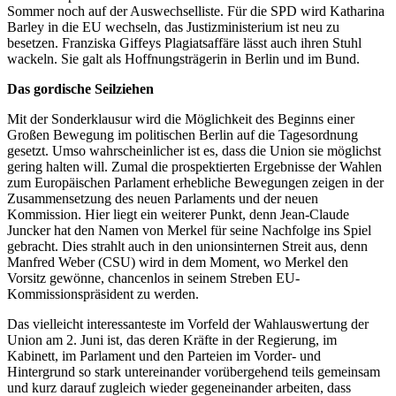
Sommer noch auf der Auswechselliste. Für die SPD wird Katharina
Barley in die EU wechseln, das Justizministerium ist neu zu
besetzen. Franziska Giffeys Plagiatsaffäre lässt auch ihren Stuhl
wackeln. Sie galt als Hoffnungsträgerin in Berlin und im Bund.
Das gordische Seilziehen
Mit der Sonderklausur wird die Möglichkeit des Beginns einer
Großen Bewegung im politischen Berlin auf die Tagesordnung
gesetzt. Umso wahrscheinlicher ist es, dass die Union sie möglichst
gering halten will. Zumal die prospektierten Ergebnisse der Wahlen
zum Europäischen Parlament erhebliche Bewegungen zeigen in der
Zusammensetzung des neuen Parlaments und der neuen
Kommission. Hier liegt ein weiterer Punkt, denn Jean-Claude
Juncker hat den Namen von Merkel für seine Nachfolge ins Spiel
gebracht. Dies strahlt auch in den unionsinternen Streit aus, denn
Manfred Weber (CSU) wird in dem Moment, wo Merkel den
Vorsitz gewönne, chancenlos in seinem Streben EU-
Kommissionspräsident zu werden.
Das vielleicht interessanteste im Vorfeld der Wahlauswertung der
Union am 2. Juni ist, das deren Kräfte in der Regierung, im
Kabinett, im Parlament und den Parteien im Vorder- und
Hintergrund so stark untereinander vorübergehend teils gemeinsam
und kurz darauf zugleich wieder gegeneinander arbeiten, dass