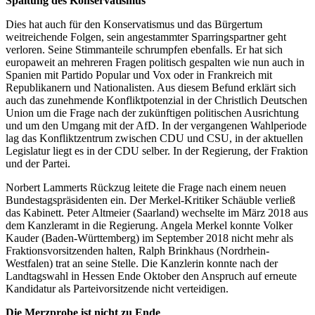
Spaltung des Konservatismus
Dies hat auch für den Konservatismus und das Bürgertum
weitreichende Folgen, sein angestammter Sparringspartner geht
verloren. Seine Stimmanteile schrumpfen ebenfalls. Er hat sich
europaweit an mehreren Fragen politisch gespalten wie nun auch in
Spanien mit Partido Popular und Vox oder in Frankreich mit
Republikanern und Nationalisten. Aus diesem Befund erklärt sich
auch das zunehmende Konfliktpotenzial in der Christlich Deutschen
Union um die Frage nach der zukünftigen politischen Ausrichtung
und um den Umgang mit der AfD. In der vergangenen Wahlperiode
lag das Konfliktzentrum zwischen CDU und CSU, in der aktuellen
Legislatur liegt es in der CDU selber. In der Regierung, der Fraktion
und der Partei.
Norbert Lammerts Rückzug leitete die Frage nach einem neuen
Bundestagspräsidenten ein. Der Merkel-Kritiker Schäuble verließ
das Kabinett. Peter Altmeier (Saarland) wechselte im März 2018 aus
dem Kanzleramt in die Regierung. Angela Merkel konnte Volker
Kauder (Baden-Württemberg) im September 2018 nicht mehr als
Fraktionsvorsitzenden halten, Ralph Brinkhaus (Nordrhein-
Westfalen) trat an seine Stelle. Die Kanzlerin konnte nach der
Landtagswahl in Hessen Ende Oktober den Anspruch auf erneute
Kandidatur als Parteivorsitzende nicht verteidigen.
Die Merzprobe ist nicht zu Ende