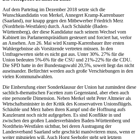
Auf dem Parteitag im Dezember 2018 setzte sich die
Wunschkandidatin von Merkel, Annegret Kramp-Karrenbauer
(Saarland), nur knapp gegen den Mitbewerber Friedrich Merz
(Nordrhein-Westfalen) durch. Auch Schäuble (Baden-
Württemberg), der diese Kandidatur nach seinem Wechsel vom
Kabinett ins Parlamentspräsidium gesteuert und forciert hat, verlor
an Ansehen. Am 26. Mai wird Kramp-Karrenbauer ihre ersten
Wahlergebnisse als Vorsitzende vertreten müssen. In den
Umfragewerten sieht es nicht gut aus. Unter 30%. 27% für die
Union bedeuten 5%-6% für die CSU und 21%-22% für die CDU.
Die SPD hatte in der Bundestagswahl 20,5%, soweit liegt das nicht
auseinander. Befürchtet werden auch große Verschiebungen in den
vielen Kommunalwahlen.
Die Einberufung einer Sonderklausur der Union hat zumindest diese
sachlich-thematischen Facetten zum Gegenstand, aber eben auch
eine personelle Dimension. Neben Merkel steht Peter Altmeier als
Wirtschaftsminister in der Kritik des Konservativen Unionsflügels.
Schäuble und Merz haben ihren Kampf und die Hoffnung aufs
Kanzleramt noch nicht aufgegeben. Es sind Konflikte in und
zwischen den großen Landesverbänden Baden-Württemberg und
Nordrhein-Westfalen sichtbar, bei deren Austragung der
Landesverband Saarland sehr geschickt manövrieren muss, wenn er
weiter mitspielen will. Auch Horst Seehofer steht seit letztem