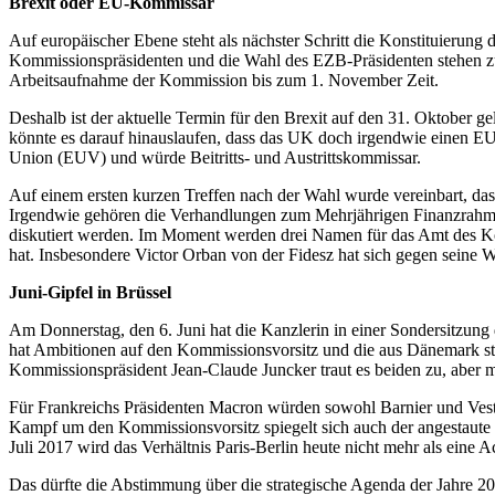
Brexit oder EU-Kommissar
Auf europäischer Ebene steht als nächster Schritt die Konstituierung
Kommissionspräsidenten und die Wahl des EZB-Präsidenten stehen z
Arbeitsaufnahme der Kommission bis zum 1. November Zeit.
Deshalb ist der aktuelle Termin für den Brexit auf den 31. Oktober 
könnte es darauf hinauslaufen, dass das UK doch irgendwie einen EU-K
Union (EUV) und würde Beitritts- und Austrittskommissar.
Auf einem ersten kurzen Treffen nach der Wahl wurde vereinbart, dass
Irgendwie gehören die Verhandlungen zum Mehrjährigen Finanzrahmen 
diskutiert werden. Im Moment werden drei Namen für das Amt des Kom
hat. Insbesondere Victor Orban von der Fidesz hat sich gegen seine 
Juni-Gipfel in Brüssel
Am Donnerstag, den 6. Juni hat die Kanzlerin in einer Sondersitzung
hat Ambitionen auf den Kommissionsvorsitz und die aus Dänemark s
Kommissionspräsident Jean-Claude Juncker traut es beiden zu, aber ma
Für Frankreichs Präsidenten Macron würden sowohl Barnier und Vest
Kampf um den Kommissionsvorsitz spiegelt sich auch der angestaut
Juli 2017 wird das Verhältnis Paris-Berlin heute nicht mehr als eine A
Das dürfte die Abstimmung über die strategische Agenda der Jahre 2