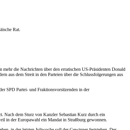
päische Rat
.
um mehr die Nachrichten über den erratischen US-Präsidenten Donald
ern aus dem Streit in den Parteien über die Schlussfolgerungen aus
er SPD Partei- und Fraktionsvorsitzenden in der
izt. Nach dem Sturz von Kanzler Sebastian Kurz durch ein
eil in der Europawahl ein Mandat in Straßburg gewonnen.
ben, in der letzten Juliwoche soll der Gewinner feststehen. Der