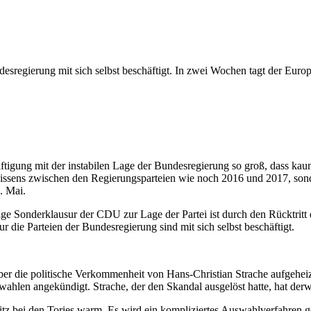
esregierung mit sich selbst beschäftigt. In zwei Wochen tagt der Euro
ftigung mit der instabilen Lage der Bundesregierung so groß, dass ka
m Dissens zwischen den Regierungsparteien wie noch 2016 und 2017, sond
. Mai.
 Sonderklausur der CDU zur Lage der Partei ist durch den Rücktritt d
ur die Parteien der Bundesregierung sind mit sich selbst beschäftigt.
o über die politische Verkommenheit von Hans-Christian Strache aufgehe
en angekündigt. Strache, der den Skandal ausgelöst hatte, hat derw
sitz bei den Tories warm. Es wird ein kompliziertes Auswahlverfahren ge