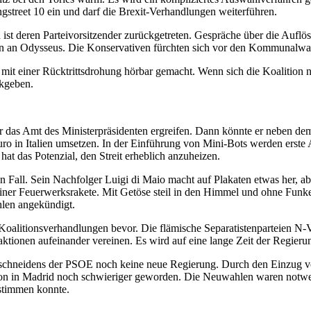
gstreet 10 ein und darf die Brexit-Verhandlungen weiterführen.
ist deren Parteivorsitzender zurückgetreten. Gespräche über die Auflös
en an Odysseus. Die Konservativen fürchten sich vor den Kommunalwa
te mit einer Rücktrittsdrohung hörbar gemacht. Wenn sich die Koalition
ckgeben.
er das Amt des Ministerpräsidenten ergreifen. Dann könnte er neben d
ro in Italien umsetzen. In der Einführung von Mini-Bots werden erste
t das Potenzial, den Streit erheblich anzuheizen.
n Fall. Sein Nachfolger Luigi di Maio macht auf Plakaten etwas her, abe
iner Feuerwerksrakete. Mit Getöse steil in den Himmel und ohne Funk
hlen angekündigt.
 Koalitionsverhandlungen bevor. Die flämische Separatistenparteien
ktionen aufeinander vereinen. Es wird auf eine lange Zeit der Regieru
Abschneidens der PSOE noch keine neue Regierung. Durch den Einzug 
ation in Madrid noch schwieriger geworden. Die Neuwahlen waren notw
bstimmen konnte.