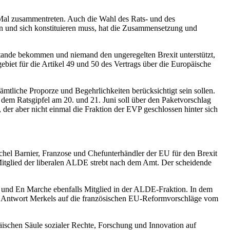
te Mal zusammentreten. Auch die Wahl des Rats- und des
 und sich konstituieren muss, hat die Zusammensetzung und
ustande bekommen und niemand den ungeregelten Brexit unterstützt,
biet für die Artikel 49 und 50 des Vertrags über die Europäische
mtliche Proporze und Begehrlichkeiten berücksichtigt sein sollen.
dem Ratsgipfel am 20. und 21. Juni soll über den Paketvorschlag
r aber nicht einmal die Fraktion der EVP geschlossen hinter sich
chel Barnier, Franzose und Chefunterhändler der EU für den Brexit
tglied der liberalen ALDE strebt nach dem Amt. Der scheidende
e und En Marche ebenfalls Mitglied in der ALDE-Fraktion. In dem
e Antwort Merkels auf die französischen EU-Reformvorschläge vom
äischen Säule sozialer Rechte, Forschung und Innovation auf