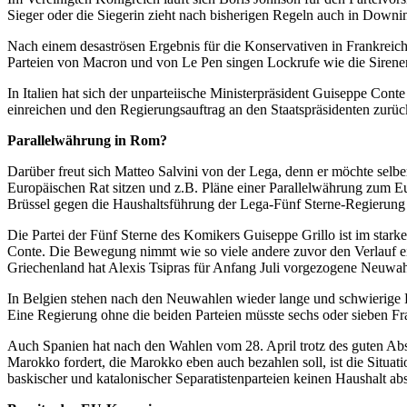
Sieger oder die Siegerin zieht nach bisherigen Regeln auch in Downin
Nach einem desaströsen Ergebnis für die Konservativen in Frankreich 
Parteien von Macron und von Le Pen singen Lockrufe wie die Siren
In Italien hat sich der unparteiische Ministerpräsident Guiseppe Con
einreichen und den Regierungsauftrag an den Staatspräsidenten zurü
Parallelwährung in Rom?
Darüber freut sich Matteo Salvini von der Lega, denn er möchte selb
Europäischen Rat sitzen und z.B. Pläne einer Parallelwährung zum Eu
Brüssel gegen die Haushaltsführung der Lega-Fünf Sterne-Regierung ha
Die Partei der Fünf Sterne des Komikers Guiseppe Grillo ist im starke
Conte. Die Bewegung nimmt wie so viele andere zuvor den Verlauf e
Griechenland hat Alexis Tsipras für Anfang Juli vorgezogene Neuwa
In Belgien stehen nach den Neuwahlen wieder lange und schwierige
Eine Regierung ohne die beiden Parteien müsste sechs oder sieben Fra
Auch Spanien hat nach den Wahlen vom 28. April trotz des guten 
Marokko fordert, die Marokko eben auch bezahlen soll, ist die Situ
baskischer und katalonischer Separatistenparteien keinen Haushalt a