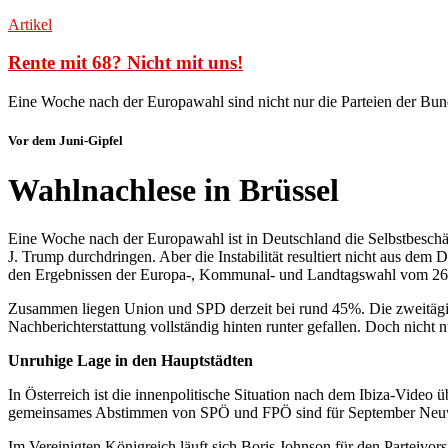
Artikel
Rente mit 68? Nicht mit uns!
Eine Woche nach der Europawahl sind nicht nur die Parteien der Bund
Vor dem Juni-Gipfel
Wahlnachlese in Brüssel
Eine Woche nach der Europawahl ist in Deutschland die Selbstbeschä
J. Trump durchdringen. Aber die Instabilität resultiert nicht aus de
den Ergebnissen der Europa-, Kommunal- und Landtagswahl vom 26
Zusammen liegen Union und SPD derzeit bei rund 45%. Die zweitägige
Nachberichterstattung vollständig hinten runter gefallen. Doch nicht n
Unruhige Lage in den Hauptstädten
In Österreich ist die innenpolitische Situation nach dem Ibiza-Vide
gemeinsames Abstimmen von SPÖ und FPÖ sind für September Neuwahl
Im Vereinigten Königreich läuft sich Boris Johnson für den Parteivor