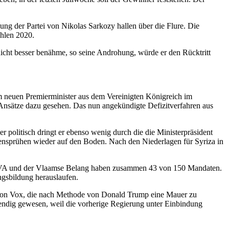
ung der Partei von Nikolas Sarkozy hallen über die Flure. Die
hlen 2020.
 nicht besser benähme, so seine Androhung, würde er den Rücktritt
em neuen Premierminister aus dem Vereinigten Königreich im
 Ansätze dazu gesehen. Das nun angekündigte Defizitverfahren aus
r politisch dringt er ebenso wenig durch die die Ministerpräsident
ensprühen wieder auf den Boden. Nach den Niederlagen für Syriza in
 N-VA und der Vlaamse Belang haben zusammen 43 von 150 Mandaten.
ngsbildung herauslaufen.
von Vox, die nach Methode von Donald Trump eine Mauer zu
endig gewesen, weil die vorherige Regierung unter Einbindung