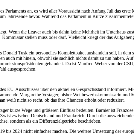
 des Parlaments an, es wird aller Voraussicht nach Anfang Juli das ers
um Jahresende bevor. Während das Parlament in Kürze zusammentreten
gelegt. Wenn die Leaver auch bis dahin keine Mehrheit im Unterhaus z
ommissar stellen muss oder darf. Vielleicht kriegt der das Aufgabenge
 Donald Tusk ein personelles Komplettpaket aushandeln soll, in dem sä
auch mit hinein, obwohl sie sachlich nichts damit zu tun haben. Auf 
missionspräsidenten gehandelt. Da ist Manfred Weber von der CSU, de
Wahl ausgesprochen.
 des EU-Ausschusses über den aktuellen Gesprächsstand informiert. Mi
tammende Margarethe Vestager, bisher Wettbewerbskommissarin und Mi
n weiß nicht so recht, ob das ihre Chancen erhöht oder reduziert.
ager kurze Wege und größeren Einfluss bedeuten. Barnier ist Franzos
e Zwist zwischen Deutschland und Frankreich. Durch die ausweichend
chse, sondern als ein Differenzialgetriebe beschrieben.
019 bis 2024 nicht einfacher machen. Die weitere Umsetzung der europ