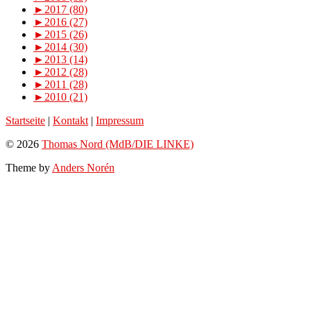
►
2017 (80)
►
2016 (27)
►
2015 (26)
►
2014 (30)
►
2013 (14)
►
2012 (28)
►
2011 (28)
►
2010 (21)
Startseite
|
Kontakt
|
Impressum
© 2026
Thomas Nord (MdB/DIE LINKE)
Theme by
Anders Norén
Scroll
Up