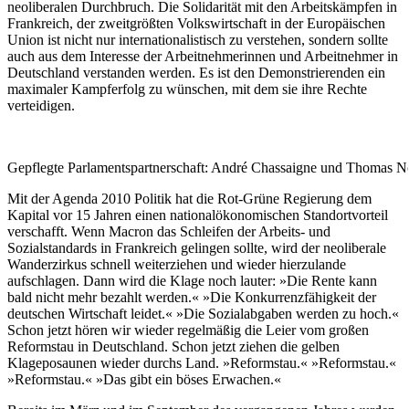
neoliberalen Durchbruch. Die Solidarität mit den Arbeitskämpfen in
Frankreich, der zweitgrößten Volkswirtschaft in der Europäischen
Union ist nicht nur internationalistisch zu verstehen, sondern sollte
auch aus dem Interesse der Arbeitnehmerinnen und Arbeitnehmer in
Deutschland verstanden werden. Es ist den Demonstrierenden ein
maximaler Kampferfolg zu wünschen, mit dem sie ihre Rechte
verteidigen.
Gepflegte Parlamentspartnerschaft: André Chassaigne und Thomas N
Mit der Agenda 2010 Politik hat die Rot-Grüne Regierung dem
Kapital vor 15 Jahren einen nationalökonomischen Standortvorteil
verschafft. Wenn Macron das Schleifen der Arbeits- und
Sozialstandards in Frankreich gelingen sollte, wird der neoliberale
Wanderzirkus schnell weiterziehen und wieder hierzulande
aufschlagen. Dann wird die Klage noch lauter: »Die Rente kann
bald nicht mehr bezahlt werden.« »Die Konkurrenzfähigkeit der
deutschen Wirtschaft leidet.« »Die Sozialabgaben werden zu hoch.«
Schon jetzt hören wir wieder regelmäßig die Leier vom großen
Reformstau in Deutschland. Schon jetzt ziehen die gelben
Klageposaunen wieder durchs Land. »Reformstau.« »Reformstau.«
»Reformstau.« »Das gibt ein böses Erwachen.«