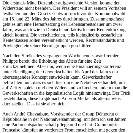
Die erstmals Mitte Dezember aufgeweichte Version konnte den
Widerstand nicht beenden. Der Präsident will an seinem Vorhaben
festhalten und den Gesetzesentwurf noch vor der Kommunalwahl
am 15. und 22. März des Jahres durchbringen. Zusammengefasst
geht es um eine Heraufsetzung der Lebensarbeitsdauer um zwei
Jahre, was auch wie in Deutschland faktisch einer Rentenkürzung
gleich kommt. Die verschiedenen, teils kleingliedrig gestaffelten
Rentenkassen sollen vereinheitlicht werden, Rechtsstandards und
Privilegien einzelner Berufsgruppen geschliffen.
Nach den Streiks des vergangenen Wochenendes war Premier
Philippe bereit, die Erhöhung des Alters für eine Zeit
zurückzunehmen. Aber nur, wenn eine Finanzierungskonferenz
unter Beteiligung der Gewerkschaften bis April des Jahres ein
überzeugendes Konzept entwickeln kann. Gewerkschafter
befürchten nun, dass es sich hier um eine Nebelkerze handelt, um
auf Zeit zu spielen und den Widerstand zu brechen, indem man die
Gewerkschaften in die kapitalistische Logik hineinzwingt. Der Trick
besteht darin, diese Logik nach Art von Merkel als alternativlos
darzustellen. Das ist sie aber nicht.
Auch André Chassaigne, Vorsitzender der Group Démocrat et
Républicaine in der Nationalversammlung, mit dem ich seit Jahren
eine Parlamentspartnerschaft pflege und die Parti Communiste
Francaise kämpfen an vorderster Front entschieden mit gegen den