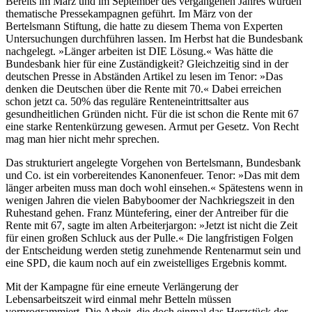
Bereits im März und im September des vergangenen Jahres wurden
thematische Pressekampagnen geführt. Im März von der
Bertelsmann Stiftung, die hatte zu diesem Thema von Experten
Untersuchungen durchführen lassen. Im Herbst hat die Bundesbank
nachgelegt. »Länger arbeiten ist DIE Lösung.« Was hätte die
Bundesbank hier für eine Zuständigkeit? Gleichzeitig sind in der
deutschen Presse in Abständen Artikel zu lesen im Tenor: »Das
denken die Deutschen über die Rente mit 70.« Dabei erreichen
schon jetzt ca. 50% das reguläre Renteneintrittsalter aus
gesundheitlichen Gründen nicht. Für die ist schon die Rente mit 67
eine starke Rentenkürzung gewesen. Armut per Gesetz. Von Recht
mag man hier nicht mehr sprechen.
Das strukturiert angelegte Vorgehen von Bertelsmann, Bundesbank
und Co. ist ein vorbereitendes Kanonenfeuer. Tenor: »Das mit dem
länger arbeiten muss man doch wohl einsehen.« Spätestens wenn in
wenigen Jahren die vielen Babyboomer der Nachkriegszeit in den
Ruhestand gehen. Franz Müntefering, einer der Antreiber für die
Rente mit 67, sagte im alten Arbeiterjargon: »Jetzt ist nicht die Zeit
für einen großen Schluck aus der Pulle.« Die langfristigen Folgen
der Entscheidung werden stetig zunehmende Rentenarmut sein und
eine SPD, die kaum noch auf ein zweistelliges Ergebnis kommt.
Mit der Kampagne für eine erneute Verlängerung der
Lebensarbeitszeit wird einmal mehr Betteln müssen
vorprogrammiert. Die Arbeit, die doch einmal das Herzstück der