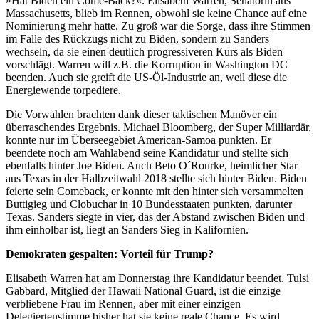
»Hat Biden ein Come-Back?«. Elisabeth Warren, Senatorin aus
Massachusetts, blieb im Rennen, obwohl sie keine Chance auf eine
Nominierung mehr hatte. Zu groß war die Sorge, dass ihre Stimmen
im Falle des Rückzugs nicht zu Biden, sondern zu Sanders
wechseln, da sie einen deutlich progressiveren Kurs als Biden
vorschlägt. Warren will z.B. die Korruption in Washington DC
beenden. Auch sie greift die US-Öl-Industrie an, weil diese die
Energiewende torpediere.
Die Vorwahlen brachten dank dieser taktischen Manöver ein
überraschendes Ergebnis. Michael Bloomberg, der Super Milliardär,
konnte nur im Überseegebiet American-Samoa punkten. Er
beendete noch am Wahlabend seine Kandidatur und stellte sich
ebenfalls hinter Joe Biden. Auch Beto O´Rourke, heimlicher Star
aus Texas in der Halbzeitwahl 2018 stellte sich hinter Biden. Biden
feierte sein Comeback, er konnte mit den hinter sich versammelten
Buttigieg und Clobuchar in 10 Bundesstaaten punkten, darunter
Texas. Sanders siegte in vier, das der Abstand zwischen Biden und
ihm einholbar ist, liegt an Sanders Sieg in Kalifornien.
Demokraten gespalten: Vorteil für Trump?
Elisabeth Warren hat am Donnerstag ihre Kandidatur beendet. Tulsi
Gabbard, Mitglied der Hawaii National Guard, ist die einzige
verbliebene Frau im Rennen, aber mit einer einzigen
Delegiertenstimme bisher hat sie keine reale Chance. Es wird