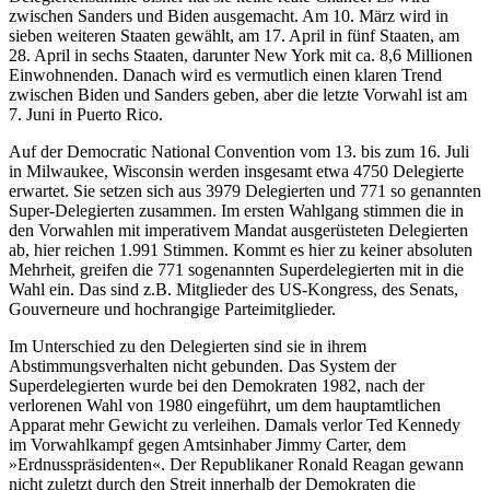
zwischen Sanders und Biden ausgemacht. Am 10. März wird in
sieben weiteren Staaten gewählt, am 17. April in fünf Staaten, am
28. April in sechs Staaten, darunter New York mit ca. 8,6 Millionen
Einwohnenden. Danach wird es vermutlich einen klaren Trend
zwischen Biden und Sanders geben, aber die letzte Vorwahl ist am
7. Juni in Puerto Rico.
Auf der Democratic National Convention vom 13. bis zum 16. Juli
in Milwaukee, Wisconsin werden insgesamt etwa 4750 Delegierte
erwartet. Sie setzen sich aus 3979 Delegierten und 771 so genannten
Super-Delegierten zusammen. Im ersten Wahlgang stimmen die in
den Vorwahlen mit imperativem Mandat ausgerüsteten Delegierten
ab, hier reichen 1.991 Stimmen. Kommt es hier zu keiner absoluten
Mehrheit, greifen die 771 sogenannten Superdelegierten mit in die
Wahl ein. Das sind z.B. Mitglieder des US-Kongress, des Senats,
Gouverneure und hochrangige Parteimitglieder.
Im Unterschied zu den Delegierten sind sie in ihrem
Abstimmungsverhalten nicht gebunden. Das System der
Superdelegierten wurde bei den Demokraten 1982, nach der
verlorenen Wahl von 1980 eingeführt, um dem hauptamtlichen
Apparat mehr Gewicht zu verleihen. Damals verlor Ted Kennedy
im Vorwahlkampf gegen Amtsinhaber Jimmy Carter, dem
»Erdnusspräsidenten«. Der Republikaner Ronald Reagan gewann
nicht zuletzt durch den Streit innerhalb der Demokraten die