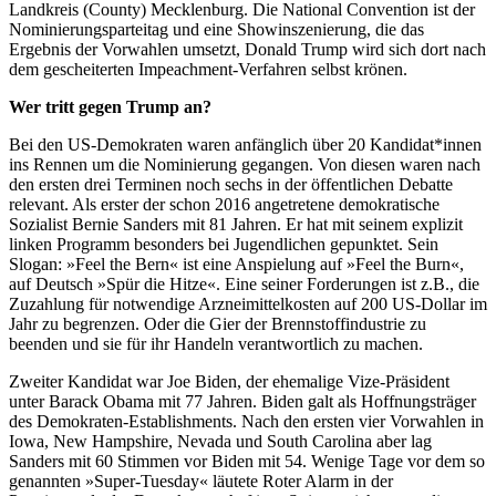
Landkreis (County) Mecklenburg. Die National Convention ist der
Nominierungsparteitag und eine Showinszenierung, die das
Ergebnis der Vorwahlen umsetzt, Donald Trump wird sich dort nach
dem gescheiterten Impeachment-Verfahren selbst krönen.
Wer tritt gegen Trump an?
Bei den US-Demokraten waren anfänglich über 20 Kandidat*innen
ins Rennen um die Nominierung gegangen. Von diesen waren nach
den ersten drei Terminen noch sechs in der öffentlichen Debatte
relevant. Als erster der schon 2016 angetretene demokratische
Sozialist Bernie Sanders mit 81 Jahren. Er hat mit seinem explizit
linken Programm besonders bei Jugendlichen gepunktet. Sein
Slogan: »Feel the Bern« ist eine Anspielung auf »Feel the Burn«,
auf Deutsch »Spür die Hitze«. Eine seiner Forderungen ist z.B., die
Zuzahlung für notwendige Arzneimittelkosten auf 200 US-Dollar im
Jahr zu begrenzen. Oder die Gier der Brennstoffindustrie zu
beenden und sie für ihr Handeln verantwortlich zu machen.
Zweiter Kandidat war Joe Biden, der ehemalige Vize-Präsident
unter Barack Obama mit 77 Jahren. Biden galt als Hoffnungsträger
des Demokraten-Establishments. Nach den ersten vier Vorwahlen in
Iowa, New Hampshire, Nevada und South Carolina aber lag
Sanders mit 60 Stimmen vor Biden mit 54. Wenige Tage vor dem so
genannten »Super-Tuesday« läutete Roter Alarm in der