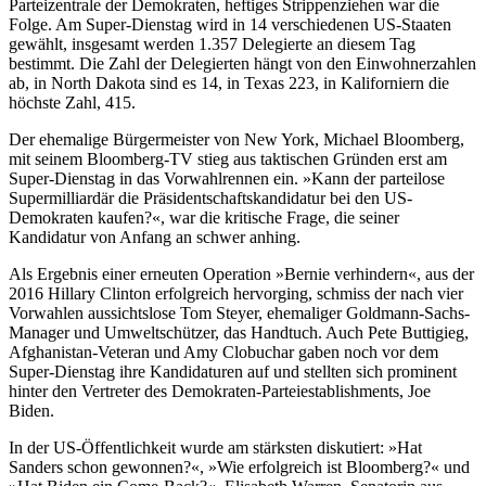
Parteizentrale der Demokraten, heftiges Strippenziehen war die
Folge. Am Super-Dienstag wird in 14 verschiedenen US-Staaten
gewählt, insgesamt werden 1.357 Delegierte an diesem Tag
bestimmt. Die Zahl der Delegierten hängt von den Einwohnerzahlen
ab, in North Dakota sind es 14, in Texas 223, in Kaliforniern die
höchste Zahl, 415.
Der ehemalige Bürgermeister von New York, Michael Bloomberg,
mit seinem Bloomberg-TV stieg aus taktischen Gründen erst am
Super-Dienstag in das Vorwahlrennen ein. »Kann der parteilose
Supermilliardär die Präsidentschaftskandidatur bei den US-
Demokraten kaufen?«, war die kritische Frage, die seiner
Kandidatur von Anfang an schwer anhing.
Als Ergebnis einer erneuten Operation »Bernie verhindern«, aus der
2016 Hillary Clinton erfolgreich hervorging, schmiss der nach vier
Vorwahlen aussichtslose Tom Steyer, ehemaliger Goldmann-Sachs-
Manager und Umweltschützer, das Handtuch. Auch Pete Buttigieg,
Afghanistan-Veteran und Amy Clobuchar gaben noch vor dem
Super-Dienstag ihre Kandidaturen auf und stellten sich prominent
hinter den Vertreter des Demokraten-Parteiestablishments, Joe
Biden.
In der US-Öffentlichkeit wurde am stärksten diskutiert: »Hat
Sanders schon gewonnen?«, »Wie erfolgreich ist Bloomberg?« und