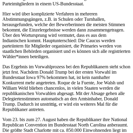
Parteimitgliedern in einem US-Bundesstaat.
Hier wird über komplizierte Verfahren in mehreren
Abstimmungsgängen, z.B. in Schulen oder Turnhallen,
herausgefunden, welche der Bewerberinnen die meisten Stimmen
bekommt, die Einzelergebnisse werden dann zusammengetragen.
Über den Wortursprung wird vermutet, dass es aus dem
Indianischen kommt. Hauptunterschied: Die Caucus werden
parteiintern für Mitglieder organisiert, die Primaries werden von
staatlichen Behörden organisiert und es können sich alle registrierten
Wähler*innen beteiligen.
Das Ergebnis im Vorwahlprozess bei den Republikanern steht schon
jetzt fest. Nachdem Donald Trump bei der ersten Vorwahl im
Bundesstaat Iowa 97% bekommen hat, ist kein namhafter
Konkurrent mehr angetreten. Roque de la Fuente, Joe Walsh und
William Weld blieben chancenlos, in vielen Staaten werden die
republikanischen Vorwahlen abgesagt. Mit der Absage gehen alle
Delegiertenstimmen automatisch an den Amtsinhaber, Donald
Trump. Dadurch ist unstrittig, er wird ein weiteres Mal für die
Republikaner antreten.
Vom 23. bis zum 27. August haben die Republikaner ihre National
Republican Convention im Bundesstaat North Carolina anberaumt.
Die größte Stadt Charlotte mit ca. 850.000 Einwohnenden liegt im