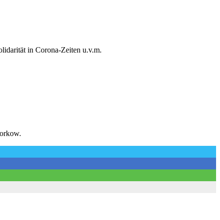
idarität in Corona-Zeiten u.v.m
.
torkow.