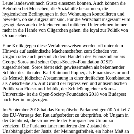
Leute landesweit nach Gusto einsetzen können. Auch können die
Behörden bei Menschen, die Sozialhilfe bekommen, die
hygienischen Bedingungen in den Wohnungen kontrollieren und
bewerten, ob sie aufgeräumt sind. Für die Wirtschaft insgesamt wird
gesagt, dass auch die kleineren und mittleren Unternehmen immer
mehr in die Hände von Oligarchen gehen, die loyal zur Politik von
Orban stehen.
Eine Kritik gegen diese Verfahrensweisen werden oft unter dem
Hinweis auf ausländische Machenschaften zum Schaden von
Ungarn oder auch persönlich dem Handeln des Finanzmilliardärs
George Soros und seiner Open-Society-Foundation (OSF)
zugeschrieben. Soros bietet sich gewissermaßen als bekennender
Schüler des liberalen Karl Raimund Popper, als Finanzinvestor und
als Mensch jüdischer Abstammung in einer dreifachen Kombination
als Zielscheibe an. Auf Grund der repressiven und antisemitischen
Politik von Fidesz und Jobbik, der Schließung einer »Soros-
Universität« ist die Open-Society-Foundation 2018 von Budapest
nach Berlin umgezogen.
Im September 2018 hat das Europäische Parlament gemäß Artikel 7
des EU-Vertrags den Rat aufgefordert zu überprüfen, ob Ungarn in
der Gefahr ist, die Grundwerte der Europäischen Union zu
verletzen. Die Parlamentarier monierten den Zustand der
Unabhängigkeit der Justiz, der Meinungsfreiheit, ein hohes Maß an