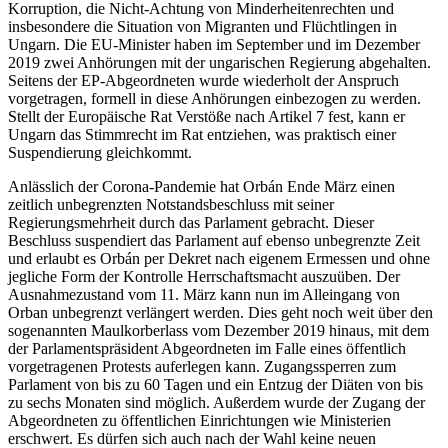
Korruption, die Nicht-Achtung von Minderheitenrechten und
insbesondere die Situation von Migranten und Flüchtlingen in
Ungarn. Die EU-Minister haben im September und im Dezember
2019 zwei Anhörungen mit der ungarischen Regierung abgehalten.
Seitens der EP-Abgeordneten wurde wiederholt der Anspruch
vorgetragen, formell in diese Anhörungen einbezogen zu werden.
Stellt der Europäische Rat Verstöße nach Artikel 7 fest, kann er
Ungarn das Stimmrecht im Rat entziehen, was praktisch einer
Suspendierung gleichkommt.
Anlässlich der Corona-Pandemie hat Orbán Ende März einen
zeitlich unbegrenzten Notstandsbeschluss mit seiner
Regierungsmehrheit durch das Parlament gebracht. Dieser
Beschluss suspendiert das Parlament auf ebenso unbegrenzte Zeit
und erlaubt es Orbán per Dekret nach eigenem Ermessen und ohne
jegliche Form der Kontrolle Herrschaftsmacht auszuüben. Der
Ausnahmezustand vom 11. März kann nun im Alleingang von
Orban unbegrenzt verlängert werden. Dies geht noch weit über den
sogenannten Maulkorberlass vom Dezember 2019 hinaus, mit dem
der Parlamentspräsident Abgeordneten im Falle eines öffentlich
vorgetragenen Protests auferlegen kann. Zugangssperren zum
Parlament von bis zu 60 Tagen und ein Entzug der Diäten von bis
zu sechs Monaten sind möglich. Außerdem wurde der Zugang der
Abgeordneten zu öffentlichen Einrichtungen wie Ministerien
erschwert. Es dürfen sich auch nach der Wahl keine neuen