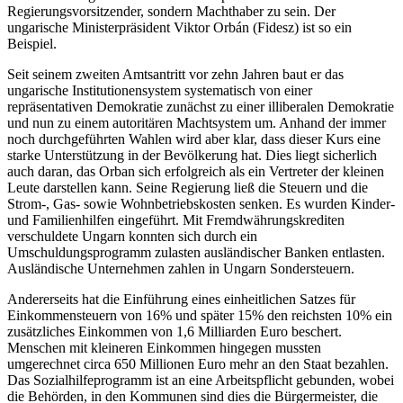
Regierungsvorsitzender, sondern Machthaber zu sein. Der
ungarische Ministerpräsident Viktor Orbán (Fidesz) ist so ein
Beispiel.
Seit seinem zweiten Amtsantritt vor zehn Jahren baut er das
ungarische Institutionensystem systematisch von einer
repräsentativen Demokratie zunächst zu einer illiberalen Demokratie
und nun zu einem autoritären Machtsystem um. Anhand der immer
noch durchgeführten Wahlen wird aber klar, dass dieser Kurs eine
starke Unterstützung in der Bevölkerung hat. Dies liegt sicherlich
auch daran, das Orban sich erfolgreich als ein Vertreter der kleinen
Leute darstellen kann. Seine Regierung ließ die Steuern und die
Strom-, Gas- sowie Wohnbetriebskosten senken. Es wurden Kinder-
und Familienhilfen eingeführt. Mit Fremdwährungskrediten
verschuldete Ungarn konnten sich durch ein
Umschuldungsprogramm zulasten ausländischer Banken entlasten.
Ausländische Unternehmen zahlen in Ungarn Sondersteuern.
Andererseits hat die Einführung eines einheitlichen Satzes für
Einkommensteuern von 16% und später 15% den reichsten 10% ein
zusätzliches Einkommen von 1,6 Milliarden Euro beschert.
Menschen mit kleineren Einkommen hingegen mussten
umgerechnet circa 650 Millionen Euro mehr an den Staat bezahlen.
Das Sozialhilfeprogramm ist an eine Arbeitspflicht gebunden, wobei
die Behörden, in den Kommunen sind dies die Bürgermeister, die