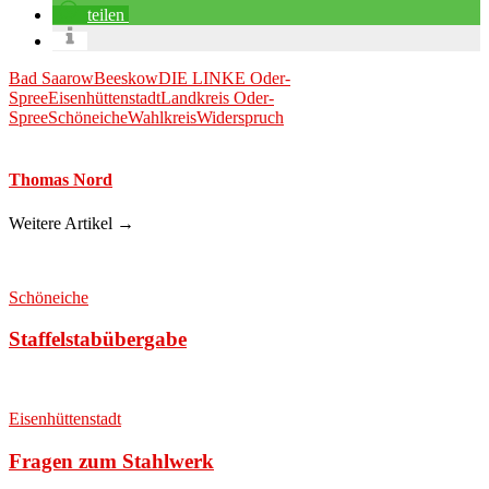
teilen
Bad Saarow
Beeskow
DIE LINKE Oder-
Spree
Eisenhüttenstadt
Landkreis Oder-
Spree
Schöneiche
Wahlkreis
Widerspruch
Thomas Nord
Weitere Artikel →
Schöneiche
Staffelstabübergabe
Eisenhüttenstadt
Fragen zum Stahlwerk