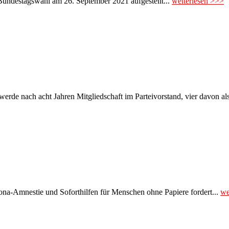
Bundestagswahl am 26. September 2021 aufgestellt...
weiterlesen >>>
rde nach acht Jahren Mitgliedschaft im Parteivorstand, vier davon als
ona-Amnestie und Soforthilfen für Menschen ohne Papiere fordert...
we