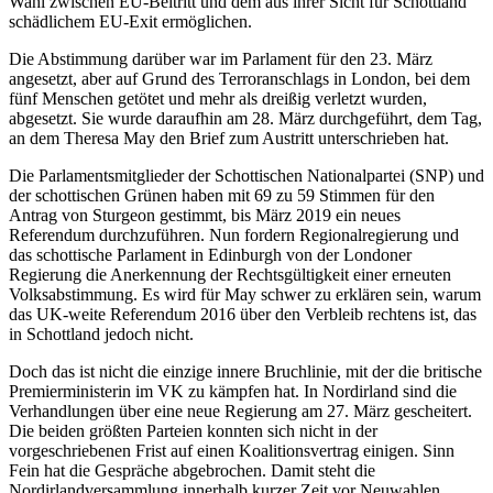
Wahl zwischen EU-Beitritt und dem aus ihrer Sicht für Schottland
schädlichem EU-Exit ermöglichen.
Die Abstimmung darüber war im Parlament für den 23. März
angesetzt, aber auf Grund des Terroranschlags in London, bei dem
fünf Menschen getötet und mehr als dreißig verletzt wurden,
abgesetzt. Sie wurde daraufhin am 28. März durchgeführt, dem Tag,
an dem Theresa May den Brief zum Austritt unterschrieben hat.
Die Parlamentsmitglieder der Schottischen Nationalpartei (SNP) und
der schottischen Grünen haben mit 69 zu 59 Stimmen für den
Antrag von Sturgeon gestimmt, bis März 2019 ein neues
Referendum durchzuführen. Nun fordern Regionalregierung und
das schottische Parlament in Edinburgh von der Londoner
Regierung die Anerkennung der Rechtsgültigkeit einer erneuten
Volksabstimmung. Es wird für May schwer zu erklären sein, warum
das UK-weite Referendum 2016 über den Verbleib rechtens ist, das
in Schottland jedoch nicht.
Doch das ist nicht die einzige innere Bruchlinie, mit der die britische
Premierministerin im VK zu kämpfen hat. In Nordirland sind die
Verhandlungen über eine neue Regierung am 27. März gescheitert.
Die beiden größten Parteien konnten sich nicht in der
vorgeschriebenen Frist auf einen Koalitionsvertrag einigen. Sinn
Fein hat die Gespräche abgebrochen. Damit steht die
Nordirlandversammlung innerhalb kurzer Zeit vor Neuwahlen.