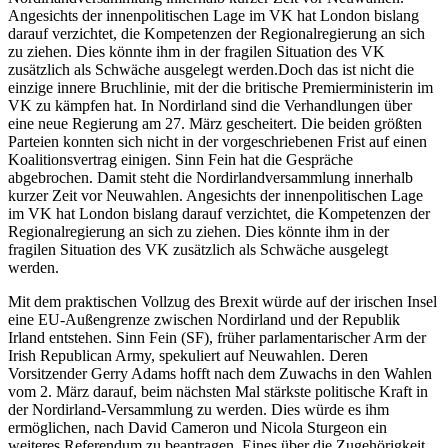
Angesichts der innenpolitischen Lage im VK hat London bislang
darauf verzichtet, die Kompetenzen der Regionalregierung an sich
zu ziehen. Dies könnte ihm in der fragilen Situation des VK
zusätzlich als Schwäche ausgelegt werden.Doch das ist nicht die
einzige innere Bruchlinie, mit der die britische Premierministerin im
VK zu kämpfen hat. In Nordirland sind die Verhandlungen über
eine neue Regierung am 27. März gescheitert. Die beiden größten
Parteien konnten sich nicht in der vorgeschriebenen Frist auf einen
Koalitionsvertrag einigen. Sinn Fein hat die Gespräche
abgebrochen. Damit steht die Nordirlandversammlung innerhalb
kurzer Zeit vor Neuwahlen. Angesichts der innenpolitischen Lage
im VK hat London bislang darauf verzichtet, die Kompetenzen der
Regionalregierung an sich zu ziehen. Dies könnte ihm in der
fragilen Situation des VK zusätzlich als Schwäche ausgelegt
werden.
Mit dem praktischen Vollzug des Brexit würde auf der irischen Insel
eine EU-Außengrenze zwischen Nordirland und der Republik
Irland entstehen. Sinn Fein (SF), früher parlamentarischer Arm der
Irish Republican Army, spekuliert auf Neuwahlen. Deren
Vorsitzender Gerry Adams hofft nach dem Zuwachs in den Wahlen
vom 2. März darauf, beim nächsten Mal stärkste politische Kraft in
der Nordirland-Versammlung zu werden. Dies würde es ihm
ermöglichen, nach David Cameron und Nicola Sturgeon ein
weiteres Referendum zu beantragen. Eines über die Zugehörigkeit