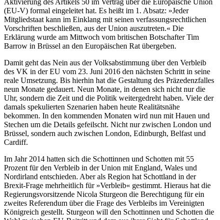
Aktivierung des Artikels 50 im Vertrag über die Europäische Union
(EU-V) formal eingeleitet hat. Es heißt im 1. Absatz: »Jeder
Mitgliedstaat kann im Einklang mit seinen verfassungsrechtlichen
Vorschriften beschließen, aus der Union auszutreten.« Die
Erklärung wurde am Mittwoch vom britischen Botschafter Tim
Barrow in Brüssel an den Europäischen Rat übergeben.
Damit geht das Nein aus der Volksabstimmung über den Verbleib
des VK in der EU vom 23. Juni 2016 den nächsten Schritt in seine
reale Umsetzung. Bis hierhin hat die Gestaltung des Präzedenzfalles
neun Monate gedauert. Neun Monate, in denen sich nicht nur die
Uhr, sondern die Zeit und die Politik weitergedreht haben. Viele der
damals spekulierten Szenarien haben heute Realitätsnähe
bekommen. In den kommenden Monaten wird nun mit Hauen und
Stechen um die Details gefeilscht. Nicht nur zwischen London und
Brüssel, sondern auch zwischen London, Edinburgh, Belfast und
Cardiff.
Im Jahr 2014 hatten sich die Schottinnen und Schotten mit 55
Prozent für den Verbleib in der Union mit England, Wales und
Nordirland entschieden. Aber als Region hat Schottland in der
Brexit-Frage mehrheitlich für »Verbleib« gestimmt. Hieraus hat die
Regierungsvorsitzende Nicola Sturgeon die Berechtigung für ein
zweites Referendum über die Frage des Verbleibs im Vereinigten
Königreich gestellt. Sturgeon will den Schottinnen und Schotten die