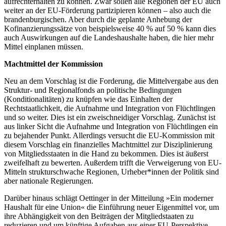
aufrechterhalten zu können. Zwar sollen alle Regionen der EU auch
weiter an der EU-Förderung partizipieren können – also auch die
brandenburgischen. Aber durch die geplante Anhebung der
Kofinanzierungssätze von beispielsweise 40 % auf 50 % kann dies
auch Auswirkungen auf die Landeshaushalte haben, die hier mehr
Mittel einplanen müssen.
Machtmittel der Kommission
Neu an dem Vorschlag ist die Forderung, die Mittelvergabe aus den
Struktur- und Regionalfonds an politische Bedingungen
(Konditionalitäten) zu knüpfen wie das Einhalten der
Rechtstaatlichkeit, die Aufnahme und Integration von Flüchtlingen
und so weiter. Dies ist ein zweischneidiger Vorschlag. Zunächst ist
aus linker Sicht die Aufnahme und Integration von Flüchtlingen ein
zu bejahender Punkt. Allerdings versucht die EU-Kommission mit
diesem Vorschlag ein finanzielles Machtmittel zur Disziplinierung
von Mitgliedsstaaten in die Hand zu bekommen. Dies ist äußerst
zweifelhaft zu bewerten. Außerdem trifft die Verweigerung von EU-
Mitteln strukturschwache Regionen, Urheber*innen der Politik sind
aber nationale Regierungen.
Darüber hinaus schlägt Oettinger in der Mitteilung »Ein moderner
Haushalt für eine Union« die Einführung neuer Eigenmittel vor, um
ihre Abhängigkeit von den Beiträgen der Mitgliedstaaten zu
reduzieren und um künftige Aufgaben aus einer EU-Perspektive