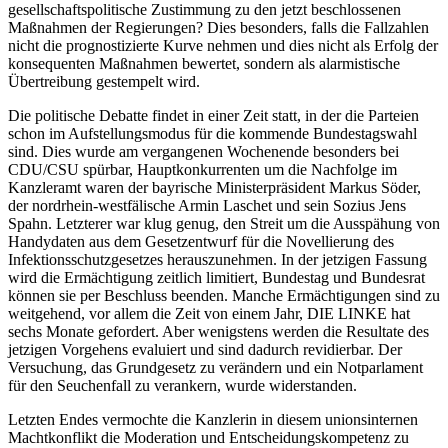
gesellschaftspolitische Zustimmung zu den jetzt beschlossenen
Maßnahmen der Regierungen? Dies besonders, falls die Fallzahlen
nicht die prognostizierte Kurve nehmen und dies nicht als Erfolg der
konsequenten Maßnahmen bewertet, sondern als alarmistische
Übertreibung gestempelt wird.
Die politische Debatte findet in einer Zeit statt, in der die Parteien
schon im Aufstellungsmodus für die kommende Bundestagswahl
sind. Dies wurde am vergangenen Wochenende besonders bei
CDU/CSU spürbar, Hauptkonkurrenten um die Nachfolge im
Kanzleramt waren der bayrische Ministerpräsident Markus Söder,
der nordrhein-westfälische Armin Laschet und sein Sozius Jens
Spahn. Letzterer war klug genug, den Streit um die Ausspähung von
Handydaten aus dem Gesetzentwurf für die Novellierung des
Infektionsschutzgesetzes herauszunehmen. In der jetzigen Fassung
wird die Ermächtigung zeitlich limitiert, Bundestag und Bundesrat
können sie per Beschluss beenden. Manche Ermächtigungen sind zu
weitgehend, vor allem die Zeit von einem Jahr, DIE LINKE hat
sechs Monate gefordert. Aber wenigstens werden die Resultate des
jetzigen Vorgehens evaluiert und sind dadurch revidierbar. Der
Versuchung, das Grundgesetz zu verändern und ein Notparlament
für den Seuchenfall zu verankern, wurde widerstanden.
Letzten Endes vermochte die Kanzlerin in diesem unionsinternen
Machtkonflikt die Moderation und Entscheidungskompetenz zu