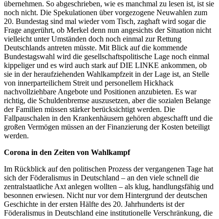
übernehmen. So abgeschrieben, wie es manchmal zu lesen ist, ist sie
noch nicht. Die Spekulationen über vorgezogene Neuwahlen zum
20. Bundestag sind mal wieder vom Tisch, zaghaft wird sogar die
Frage angerührt, ob Merkel denn nun angesichts der Situation nicht
vielleicht unter Umständen doch noch einmal zur Rettung
Deutschlands antreten müsste. Mit Blick auf die kommende
Bundestagswahl wird die gesellschaftspolitische Lage noch einmal
kippeliger und es wird auch stark auf DIE LINKE ankommen, ob
sie in der heraufziehenden Wahlkampfzeit in der Lage ist, an Stelle
von innerparteilichem Streit und personellem Hickhack
nachvollziehbare Angebote und Positionen anzubieten. Es war
richtig, die Schuldenbremse auszusetzen, aber die sozialen Belange
der Familien müssen stärker berücksichtigt werden. Die
Fallpauschalen in den Krankenhäusern gehören abgeschafft und die
großen Vermögen müssen an der Finanzierung der Kosten beteiligt
werden.
Corona in den Zeiten von Wahlkampf
Im Rückblick auf den politischen Prozess der vergangenen Tage hat
sich der Föderalismus in Deutschland – an den viele schnell die
zentralstaatliche Axt anlegen wollten – als klug, handlungsfähig und
besonnen erwiesen. Nicht nur vor dem Hintergrund der deutschen
Geschichte in der ersten Hälfte des 20. Jahrhunderts ist der
Föderalismus in Deutschland eine institutionelle Verschränkung, die