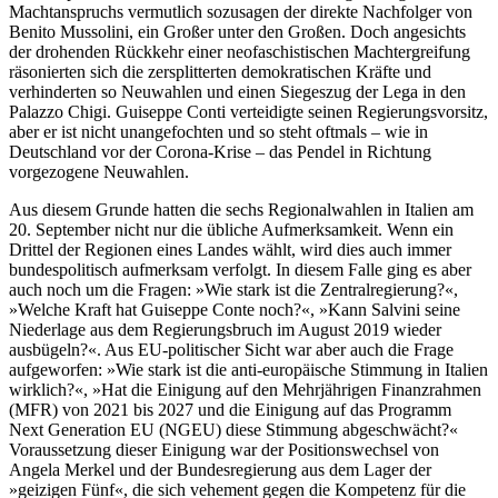
Machtanspruchs vermutlich sozusagen der direkte Nachfolger von
Benito Mussolini, ein Großer unter den Großen. Doch angesichts
der drohenden Rückkehr einer neofaschistischen Machtergreifung
räsonierten sich die zersplitterten demokratischen Kräfte und
verhinderten so Neuwahlen und einen Siegeszug der Lega in den
Palazzo Chigi. Guiseppe Conti verteidigte seinen Regierungsvorsitz,
aber er ist nicht unangefochten und so steht oftmals – wie in
Deutschland vor der Corona-Krise – das Pendel in Richtung
vorgezogene Neuwahlen.
Aus diesem Grunde hatten die sechs Regionalwahlen in Italien am
20. September nicht nur die übliche Aufmerksamkeit. Wenn ein
Drittel der Regionen eines Landes wählt, wird dies auch immer
bundespolitisch aufmerksam verfolgt. In diesem Falle ging es aber
auch noch um die Fragen: »Wie stark ist die Zentralregierung?«,
»Welche Kraft hat Guiseppe Conte noch?«, »Kann Salvini seine
Niederlage aus dem Regierungsbruch im August 2019 wieder
ausbügeln?«. Aus EU-politischer Sicht war aber auch die Frage
aufgeworfen: »Wie stark ist die anti-europäische Stimmung in Italien
wirklich?«, »Hat die Einigung auf den Mehrjährigen Finanzrahmen
(MFR) von 2021 bis 2027 und die Einigung auf das Programm
Next Generation EU (NGEU) diese Stimmung abgeschwächt?«
Voraussetzung dieser Einigung war der Positionswechsel von
Angela Merkel und der Bundesregierung aus dem Lager der
»geizigen Fünf«, die sich vehement gegen die Kompetenz für die