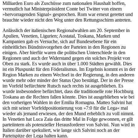
Milliarden Euro als Zuschüsse zum nationalen Haushalt hoffen,
vermutlich hat Ministerpräsident Conte bei Twitter von einem
»hervorragenden Signal« gesprochen. Rom war erneut gerettet und
brauchte wieder nicht den Weg unter den Rettungsschirm antreten.
Anlässlich der italienischen Regionalwahlen am 20. September in
Apulien, Venetien, Ligurien; Aostatal, Toskana, Marken und
Kampanien gab es Versuche, sich auf Bundesebene für ein
einheitliches Bündnisvorgehen der Parteien in den Regionen zu
einigen. Aber hierfür waren die politischen Unterschiede in den
Regionen und auch der Widerstand gegen ein solches Projekt von
Oben zu stark. Es wurde auch in über 1.000 Städten gewählt. Dies
ist ein Pluspunkt für den Föderalismus. Im Ergebnis kommt es in der
Region Marken zu einem Wechsel in der Regierung, in den anderen
wurde mehr oder minder der Status Quo bestätigt. Der in der Presse
im Vorfeld befürchtete Rutsch nach rechts ist ausgeblieben. Es
wurde insbesondere befürchtet, dass die traditionelle rote Hochburg
Toskana an die Rechten fallen könnte. Dies ist ausgeblieben wie bei
den vorherigen Wahlen in der Emilia Romagna. Matteo Salvini hat
sich mit seiner Vorfeldpositionierung von »7:0 für die Lega« mal
wieder als jemand erwiesen, der den Mund erheblich zu voll nimmt.
In Venetien hat Luca Zaia das dritte Mal in Folge gewonnen, er gilt
parteiintern als potenzieller Herausforderer von Salvini. Nun wird in
Italien darüber spekuliert, wie lange sich Salvini noch an der
Parteispitze der Lega halten kann.