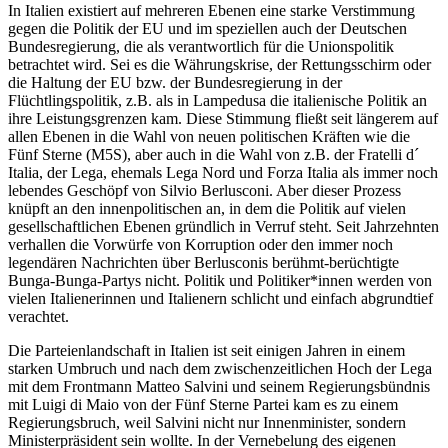
In Italien existiert auf mehreren Ebenen eine starke Verstimmung
gegen die Politik der EU und im speziellen auch der Deutschen
Bundesregierung, die als verantwortlich für die Unionspolitik
betrachtet wird. Sei es die Währungskrise, der Rettungsschirm oder
die Haltung der EU bzw. der Bundesregierung in der
Flüchtlingspolitik, z.B. als in Lampedusa die italienische Politik an
ihre Leistungsgrenzen kam. Diese Stimmung fließt seit längerem auf
allen Ebenen in die Wahl von neuen politischen Kräften wie die
Fünf Sterne (M5S), aber auch in die Wahl von z.B. der Fratelli d´
Italia, der Lega, ehemals Lega Nord und Forza Italia als immer noch
lebendes Geschöpf von Silvio Berlusconi. Aber dieser Prozess
knüpft an den innenpolitischen an, in dem die Politik auf vielen
gesellschaftlichen Ebenen gründlich in Verruf steht. Seit Jahrzehnten
verhallen die Vorwürfe von Korruption oder den immer noch
legendären Nachrichten über Berlusconis berühmt-berüchtigte
Bunga-Bunga-Partys nicht. Politik und Politiker*innen werden von
vielen Italienerinnen und Italienern schlicht und einfach abgrundtief
verachtet.
Die Parteienlandschaft in Italien ist seit einigen Jahren in einem
starken Umbruch und nach dem zwischenzeitlichen Hoch der Lega
mit dem Frontmann Matteo Salvini und seinem Regierungsbündnis
mit Luigi di Maio von der Fünf Sterne Partei kam es zu einem
Regierungsbruch, weil Salvini nicht nur Innenminister, sondern
Ministerpräsident sein wollte. In der Vernebelung des eigenen