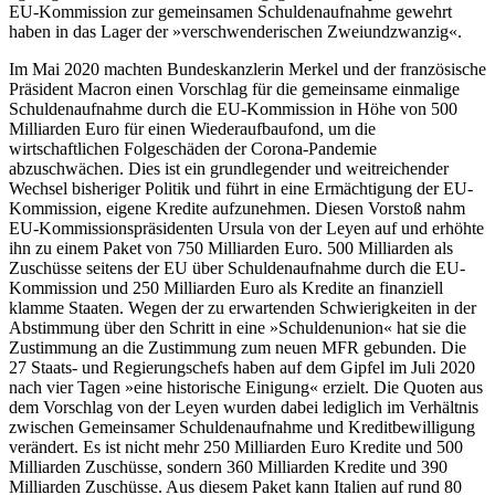
EU-Kommission zur gemeinsamen Schuldenaufnahme gewehrt
haben in das Lager der »verschwenderischen Zweiundzwanzig«.
Im Mai 2020 machten Bundeskanzlerin Merkel und der französische
Präsident Macron einen Vorschlag für die gemeinsame einmalige
Schuldenaufnahme durch die EU-Kommission in Höhe von 500
Milliarden Euro für einen Wiederaufbaufond, um die
wirtschaftlichen Folgeschäden der Corona-Pandemie
abzuschwächen. Dies ist ein grundlegender und weitreichender
Wechsel bisheriger Politik und führt in eine Ermächtigung der EU-
Kommission, eigene Kredite aufzunehmen. Diesen Vorstoß nahm
EU-Kommissionspräsidenten Ursula von der Leyen auf und erhöhte
ihn zu einem Paket von 750 Milliarden Euro. 500 Milliarden als
Zuschüsse seitens der EU über Schuldenaufnahme durch die EU-
Kommission und 250 Milliarden Euro als Kredite an finanziell
klamme Staaten. Wegen der zu erwartenden Schwierigkeiten in der
Abstimmung über den Schritt in eine »Schuldenunion« hat sie die
Zustimmung an die Zustimmung zum neuen MFR gebunden. Die
27 Staats- und Regierungschefs haben auf dem Gipfel im Juli 2020
nach vier Tagen »eine historische Einigung« erzielt. Die Quoten aus
dem Vorschlag von der Leyen wurden dabei lediglich im Verhältnis
zwischen Gemeinsamer Schuldenaufnahme und Kreditbewilligung
verändert. Es ist nicht mehr 250 Milliarden Euro Kredite und 500
Milliarden Zuschüsse, sondern 360 Milliarden Kredite und 390
Milliarden Zuschüsse. Aus diesem Paket kann Italien auf rund 80