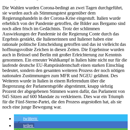
Die Wahlen wurden Corona-bedingt an zwei Tagen durchgeführt,
sie wurden auch als Stimmungstest gegenüber dem
Regierungshandeln in der Corona-Krise eingestuft. Italien wurde
erheblich von der Pandemie getroffen, die Bilder aus Bergamo sind
noch allen frisch im Gedächtnis. Trotz der schlimmen
Auswirkungen der Pandemie ist die Regierung Conte durch das
Ergebnis gestärkt, die Italienerinnen und Italiener haben eine
rationale politische Entscheidung getroffen und das ist vielleicht das
hoffnungsvollste Zeichen in diesen Zeiten. Die Ergebnisse wurden
auch in Brüssel und Berlin mit großer Erleichterung zur Kenntnis
genommen. Ein erneuter Wahlkampf in Italien hätte nicht nur für die
laufende deutsche EU-Ratspräsidentschaft einen starken Einschlag
bedeutet, sondern den gesamten weiteren Prozess der noch nötigen
nationalen Zustimmungen zum MFR und NGEU gelähmt. Des
Weiteren wurde in Italien in einem Referendum über die
Begrenzung der Parlamentsgröße abgestimmt, knapp siebzig
Prozent der abgegebenen Stimmen waren dafür, das Parlament von
945 Sitzen auf 600 Mandate zu verkleinern. Dies war ein Triumph
für die Fünf-Sterne-Partei, die den Prozess angestoßen hat, als sie
noch eine junge Bewegung war.
twittern
teilen