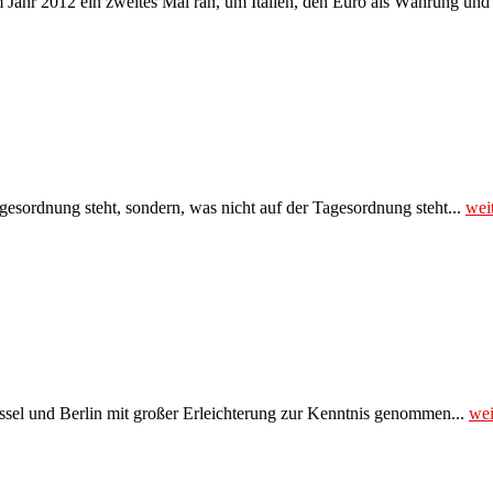
m Jahr 2012 ein zweites Mal ran, um Italien, den Euro als Währung und
agesordnung steht, sondern, was nicht auf der Tagesordnung steht...
wei
ssel und Berlin mit großer Erleichterung zur Kenntnis genommen...
wei