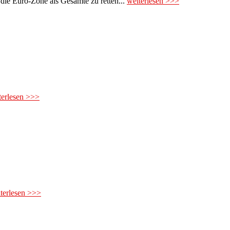
 die Euro-Zone als Gesamte zu retten...
weiterlesen >>>
terlesen >>>
terlesen >>>