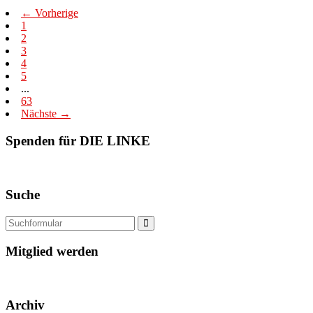
← Vorherige
1
2
3
4
5
...
63
Nächste →
Spenden für DIE LINKE
Suche
Mitglied werden
Archiv