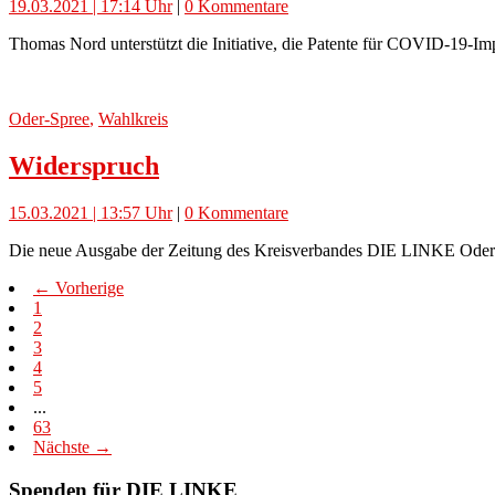
19.03.2021 | 17:14 Uhr
|
0 Kommentare
Thomas Nord unterstützt die Initiative, die Patente für COVID-19-Imp
Oder-Spree
,
Wahlkreis
Widerspruch
15.03.2021 | 13:57 Uhr
|
0 Kommentare
Die neue Ausgabe der Zeitung des Kreisverbandes DIE LINKE Oder-S
← Vorherige
1
2
3
4
5
...
63
Nächste →
Spenden für DIE LINKE